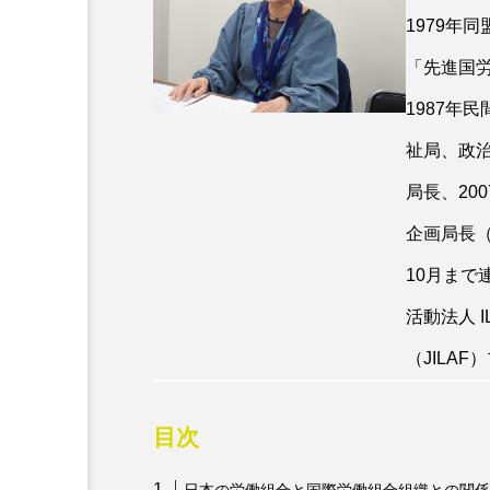
1979年
「先進国
1987年
祉局、政治
局長、20
企画局長（
10月まで
活動法人 
（JILA
目次
日本の労働組合と国際労働組合組織との関係