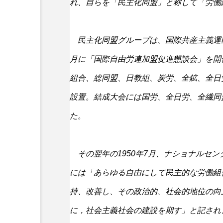
れ、自らを「民主化同盟」と称して「労働
民主化同盟グループは、国際共産主義運
月に「国際自由労連加盟促進懇談会」を開
組合、総同盟、日教組、炭労、全鉱、全日
設置。結成大会には国労、全日労、全繊同
た。
その翌年の1950年7月、ナショナルセ
には「あらゆる自由にして民主的な労働組
持、改善し、その政治的、社会的地位の向
に，社会主義社会の建設を期す」と記され