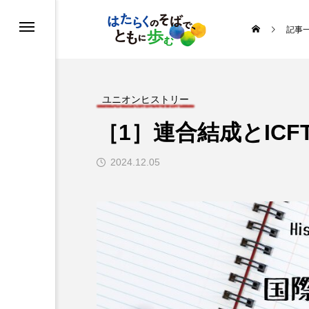
記事
る
う
ユニオンヒストリー
［1］連合結成とIC
めよう運動
2024.12.05
ルを知ろう
ヒストリー
の取り組み
・イラスト
ス