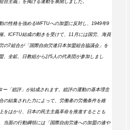
組合主義」を掲げる運動を展開しました。
動の性格を強める
WFTU
への加盟に反対し、1949年9
催。
ICFTU
結成の動きを受けて、11月には国労、海員
労の7組合が「国際自由労連日本加盟組合協議会」を
盟、全鉱、日教組から計5人の代表団が参加しまし
ンター「総評」が結成されます。総評の運動の基本理念
合の結集された力によって、労働者の労働条件を維
上をはかり、日本の民主主義革命を推進するととも
、当面の行動綱領には「国際自由労連への加盟の速や