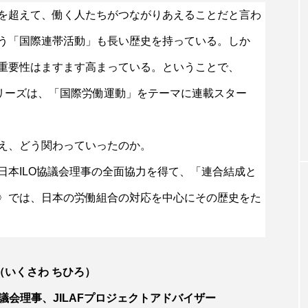
を超えて、働く人たちがつながりあえることだと言わ
う「国際連帯活動」も長い歴史を持っている。しか
重要性はますます高まっている。ということで、
エッセイ・イラスト
新シリーズは、「国際労働運動」をテーマに連載スター
 三者構成の組
「ストレスから病気？」こころにホット
イム【３】
え、どう関わっていったのか。
日本ILO協議会理事の全面協力を得て、「連合結成と
編〉では、日本の労働組合の対応を中心にその歴史をた
（いくさわ ちひろ）
協議会理事、JILAFプロジェクトアドバイザー