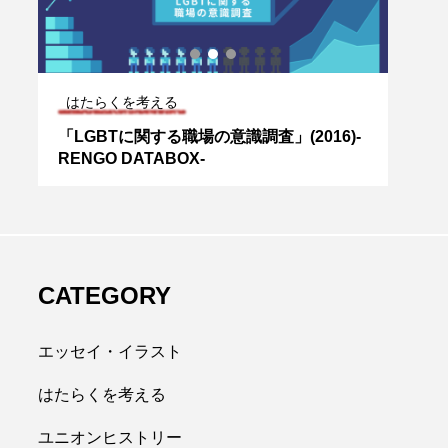
はたらくを考える
ユニ
タ
「LGBTに関する職場の意識調査」(2016)-
［民
RENGO DATABOX-
織編
CATEGORY
エッセイ・イラスト
はたらくを考える
ユニオンヒストリー