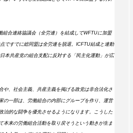
働組合連絡協議会（全労連）を結成してWFTUに加盟
時点ですでに総同盟は全労連を脱退。ICFTU結成と連動
で日本共産党の組合支配に反対する「民主化運動」が広
合や、社会主義、共産主義を掲げる政党は非合法化さ
家の一部は、労働組合の内部にグループを作り、運営
政治的な闘争を優先させるようになります。こうした
て本来の労働組合活動を取り戻そうという動きが生ま