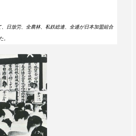
て、日放労、全農林、私鉄総連、全逓が日本加盟組合
た。