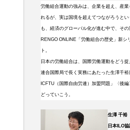
労働組合運動の強みは、企業を超え、産業
れるが、実は国境を超えてつながろうとい
も、経済のグローバル化が進む中で、その
ユニオンヒストリー
RENGO ONLINE「労働組合の歴史」
［民間政治臨調編］①－１
織編成
ト。
日本の労働組合は、国際労働運動をどう捉
連合国際局で長く実務にあたった生澤千裕
ICFTU（国際自由労連）加盟問題」〈後
どっていこう。
生澤 千裕
日本ILO