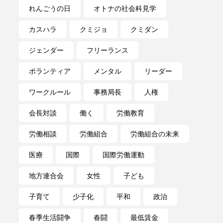
れんごうの日
オトナの社会科見学
カスハラ
クミジョ
クミダン
ジェンダー
フリーランス
ボランティア
メンタル
リーダー
ワークルール
事務局長
人権
会長対談
働く
労働教育
労働相談
労働組合
労働組合の未来
医療
国際
国際労働運動
地方連合会
女性
子ども
子育て
少子化
平和
政治
春季生活闘争
春闘
最低賃金