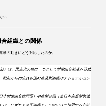
ない
組合組織との関係
運動の動きにどう対応したのか。
令部）は、民主化の柱の一つとして労働組合結成を奨励
、戦前からの流れを汲む産業別組織やナショナルセン
日本労働組合総同盟）や産別会議（全日本産業別労働
）は、いずれも全国組織としてWFTUに加盟する方針