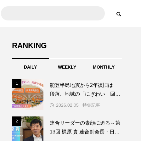
RANKING
DAILY
WEEKLY
MONTHLY
1
1
能登半島地震から2年復旧は一
段落、地域の「にぎわい」回復
が課題に
2026.02.05
特集記事
2
2
連合リーダーの素顔に迫る～第
13回 梶原 貴 連合副会長・日教
組中央執行委員長～