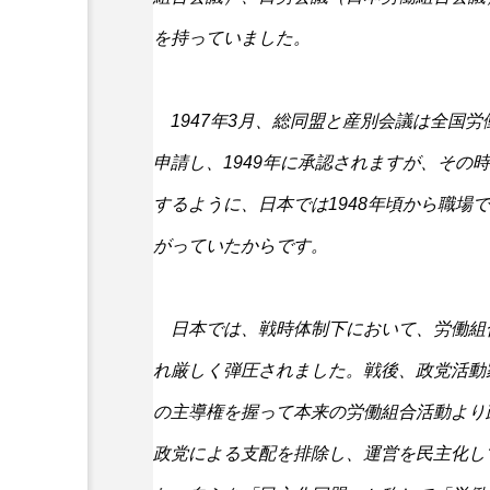
を持っていました。
1947年3月、総同盟と産別会議は全国労
申請し、1949年に承認されますが、その
するように、日本では1948年頃から職場
がっていたからです。
日本では、戦時体制下において、労働組
れ厳しく弾圧されました。戦後、政党活動
の主導権を握って本来の労働組合活動より
政党による支配を排除し、運営を民主化し