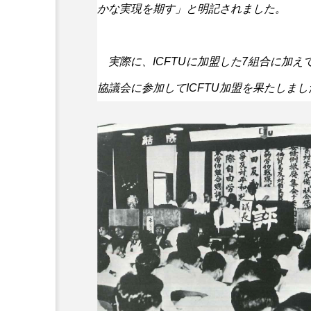
かな実現を期す」と明記されました。
実際に、
ICFTU
に加盟した7組合に加え
協議会に参加して
ICFTU
加盟を果たしまし