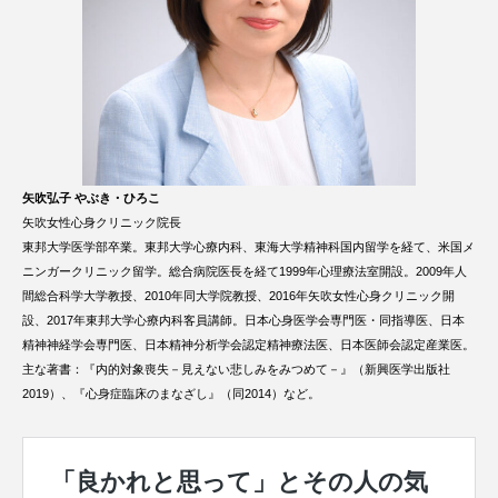
矢吹弘子 やぶき・ひろこ
矢吹女性心身クリニック院長
東邦大学医学部卒業。東邦大学心療内科、東海大学精神科国内留学を経て、米国メ
ニンガークリニック留学。総合病院医長を経て1999年心理療法室開設。2009年人
間総合科学大学教授、2010年同大学院教授、2016年矢吹女性心身クリニック開
設、2017年東邦大学心療内科客員講師。日本心身医学会専門医・同指導医、日本
精神神経学会専門医、日本精神分析学会認定精神療法医、日本医師会認定産業医。
主な著書：『内的対象喪失－見えない悲しみをみつめて－』（新興医学出版社
2019）、『心身症臨床のまなざし』（同2014）など。