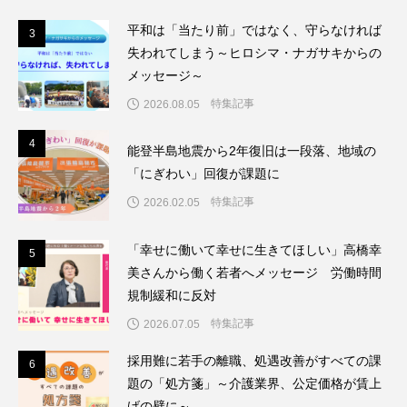
平和は「当たり前」ではなく、守らなければ
3
3
失われてしまう～ヒロシマ・ナガサキからの
メッセージ～
特集記事
2026.08.05
4
4
能登半島地震から2年復旧は一段落、地域の
「にぎわい」回復が課題に
特集記事
2026.02.05
「幸せに働いて幸せに生きてほしい」高橋幸
5
5
美さんから働く若者へメッセージ 労働時間
規制緩和に反対
特集記事
2026.07.05
採用難に若手の離職、処遇改善がすべての課
6
6
題の「処方箋」～介護業界、公定価格が賃上
げの壁に～