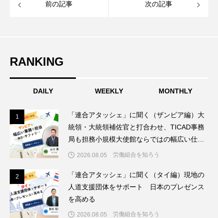
前の記事
次の記事
RANKING
DAILY
WEEKLY
MONTHLY
「連合アタッシェ」に聞く（ザンビア編）大
1
1
統領・大統領補佐官と打合わせ、TICAD事務
局も担務小規模大使館ならではの幅広い仕事
を経験
労働組合を知ろう
2026.08.05
「連合アタッシェ」に聞く（タイ編）現地の
2
2
人道支援団体をサポート 日本のプレゼンス
を高める
労働組合を知ろう
2026.08.05