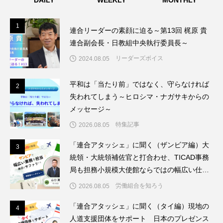
DAILY
WEEKLY
MONTHLY
1
1
連合リーダーの素顔に迫る～第13回 梶原 貴
連合副会長・日教組中央執行委員長～
リーダーズボイス
2024.08.05
平和は「当たり前」ではなく、守らなければ
2
2
失われてしまう～ヒロシマ・ナガサキからの
メッセージ～
特集記事
2026.08.05
「連合アタッシェ」に聞く（ザンビア編）大
3
3
統領・大統領補佐官と打合わせ、TICAD事務
局も担務小規模大使館ならではの幅広い仕事
を経験
労働組合を知ろう
2026.08.05
「連合アタッシェ」に聞く（タイ編）現地の
4
4
人道支援団体をサポート 日本のプレゼンス