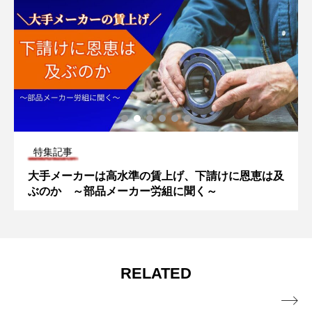
特集記事
下請けに恩恵は及
長距離ドライバー 女性ならではの苦労
く～
は？ 「トラガール」の本音を聞いた！
RELATED
