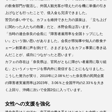
の飲食部門が復活し、外国人観光客が増えたのを機に単価の引き
上げなども行ったことで、借入金も完済できました。
苦労の多い中でも、カフェを維持できた力の源泉は、「立ち上げ
に関わった人たちの熱量」だと、水野会長は言います。
「当時の連合奈良の会長に『障害者雇用率を全国トップにした
い』という強い思いがありました。会長が県知事や知人の飲食チ
ェーン創業者に声を掛けて、さまざまな人をカフェ事業に巻き込
んだことが、成功につながったと思います」
カフェの存在は「奈良県は、官民がともに障がい者雇用に取り組
む」というメッセージを県内外に発信することにもなりました。
こうした努力が実り、2010年に2.08％だった奈良県の民間企業
の障害者実雇用率は2023年、3.06％と全国平均の2.33％を大き
く上回り、沖縄に次いで全国2位に入っています。
女性への支援を強化
連合奈良はこのほか、非正規の働き手をはじめとした女性への支