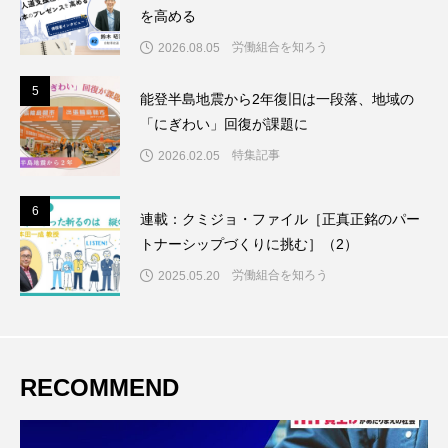
を高める
労働組合を知ろう
2026.08.05
5
5
能登半島地震から2年復旧は一段落、地域の
「にぎわい」回復が課題に
特集記事
2026.02.05
6
6
連載：クミジョ・ファイル［正真正銘のパー
トナーシップづくりに挑む］（2）
労働組合を知ろう
2025.05.20
RECOMMEND