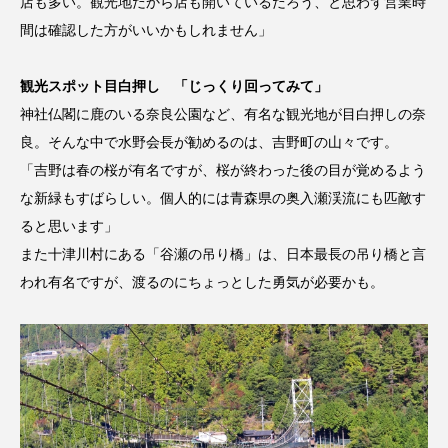
店も多い。観光地だから店も開いているだろう、と思わず営業時
間は確認した方がいいかもしれません」
観光スポット目白押し 「じっくり回ってみて」
神社仏閣に鹿のいる奈良公園など、有名な観光地が目白押しの奈
良。そんな中で水野会長が勧めるのは、吉野町の山々です。
「吉野は春の桜が有名ですが、桜が終わった後の目が覚めるよう
な新緑もすばらしい。個人的には青森県の奥入瀬渓流にも匹敵す
ると思います」
また十津川村にある「谷瀬の吊り橋」は、日本最長の吊り橋と言
われ有名ですが、渡るのにちょっとした勇気が必要かも。