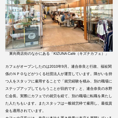
東向商店街のなかにある「KIZUNA Café（キズナカフェ）」
カフェがオープンしたのは2010年9月。連合奈良と行政、福祉関
係のＮＰＯなどがつくる社団法人が運営しています。障がいを持
つ人をスタッフに雇用することで「就労経験を積み、別の職場に
ステップアップしてもらうことが目的です」と、連合奈良の水野
仁会長。実際にカフェでの就労を経て、別の職場に転職を果たし
た人たちもいます。またスタッフは一般就労枠で雇用し、最低賃
金も適用されています。
カフェの店長には、奈良に本社を置き世界に支店を展開している