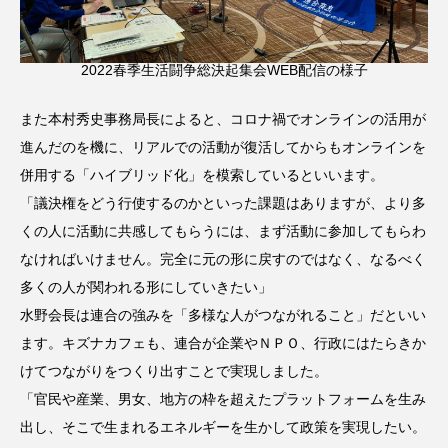
2022春季生活闘争総決起集会WEB配信の様子
また本村秀史事務局長によると、コロナ禍でオンラインの活用が
進んだのを機に、リアルでの活動が復活してからもオンラインを
併用する「ハイブリッド化」を模索しているといいます。
「議決権をどう行使するのかといった課題はありますが、より多
くの人に活動に共感してもらうには、まず活動に参加してもらわ
なければいけません。完全に元の形に戻すのではなく、なるべく
多くの人が関われる形にしていきたい」
水野会長は連合の強みを「多様な人がつながれること」だといい
ます。キズナカフェも、連合が企業やＮＰＯ、行政にはたらきか
けてつながりをつくり出すことで実現しました。
「官民や産業、男女、地方の枠を超えたプラットフォームを生み
出し、そこで生まれるエネルギーを生かして政策を実現したい。