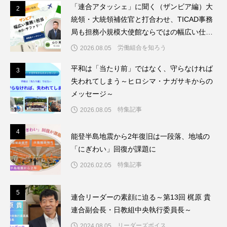
「連合アタッシェ」に聞く（ザンビア編）大
2
2
統領・大統領補佐官と打合わせ、TICAD事務
局も担務小規模大使館ならではの幅広い仕事
を経験
労働組合を知ろう
2026.08.05
平和は「当たり前」ではなく、守らなければ
3
3
失われてしまう～ヒロシマ・ナガサキからの
メッセージ～
特集記事
2026.08.05
4
4
能登半島地震から2年復旧は一段落、地域の
「にぎわい」回復が課題に
特集記事
2026.02.05
5
5
連合リーダーの素顔に迫る～第13回 梶原 貴
連合副会長・日教組中央執行委員長～
リーダーズボイス
2024.08.05