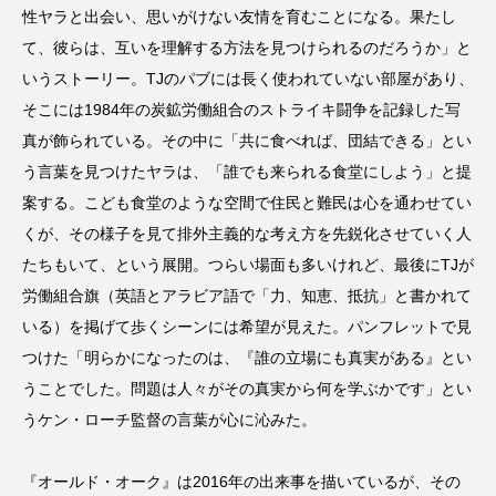
性ヤラと出会い、思いがけない友情を育むことになる。果たし
て、彼らは、互いを理解する方法を見つけられるのだろうか」と
いうストーリー。TJのパブには長く使われていない部屋があり、
そこには1984年の炭鉱労働組合のストライキ闘争を記録した写
真が飾られている。その中に「共に食べれば、団結できる」とい
う言葉を見つけたヤラは、「誰でも来られる食堂にしよう」と提
案する。こども食堂のような空間で住民と難民は心を通わせてい
くが、その様子を見て排外主義的な考え方を先鋭化させていく人
たちもいて、という展開。つらい場面も多いけれど、最後にTJが
労働組合旗（英語とアラビア語で「力、知恵、抵抗」と書かれて
いる）を掲げて歩くシーンには希望が見えた。パンフレットで見
つけた「明らかになったのは、『誰の立場にも真実がある』とい
うことでした。問題は人々がその真実から何を学ぶかです」とい
うケン・ローチ監督の言葉が心に沁みた。
『オールド・オーク』は2016年の出来事を描いているが、その