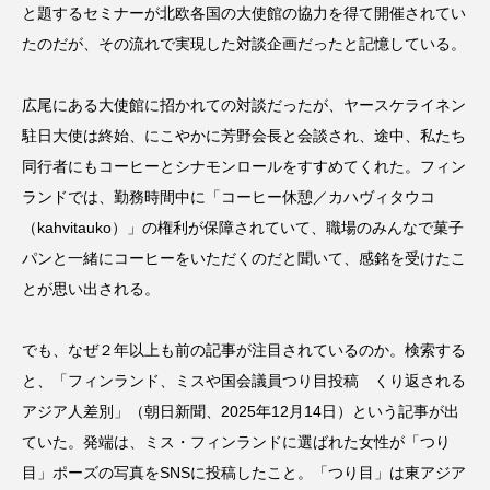
と題するセミナーが北欧各国の大使館の協力を得て開催されてい
たのだが、その流れで実現した対談企画だったと記憶している。
広尾にある大使館に招かれての対談だったが、ヤースケライネン
駐日大使は終始、にこやかに芳野会長と会談され、途中、私たち
同行者にもコーヒーとシナモンロールをすすめてくれた。フィン
ランドでは、勤務時間中に「コーヒー休憩／カハヴィタウコ
（kahvitauko）」の権利が保障されていて、職場のみんなで菓子
パンと一緒にコーヒーをいただくのだと聞いて、感銘を受けたこ
とが思い出される。
でも、なぜ２年以上も前の記事が注目されているのか。検索する
と、「フィンランド、ミスや国会議員つり目投稿 くり返される
アジア人差別」（朝日新聞、2025年12月14日）という記事が出
ていた。発端は、ミス・フィンランドに選ばれた女性が「つり
目」ポーズの写真をSNSに投稿したこと。「つり目」は東アジア