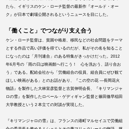
たら、イギリスのケン・ローチ監督の最新作『オールド・オー
ク』が日本で劇場公開されるというニュースを目にした。
「働くこと」でつながり支え合う
ケン・ローチ監督は、貧困や格差、移民などの社会問題をテーマ
とする作品で高い評価を得ているのだが、私がその名を知ること
になったのは「月刊連合」のある特集がきっかけだった。2012
年6月号の「雨の日は映画館へ行こう！ 心を洗おう、語り合お
う」である。配給会社から「労働組合の役員、組合員にぜひ観て
ほしい映画がある」とのお話があり、『この空の花 ―長岡花火
物語』を製作した大林宣彦監督と古賀伸明会長、『キリマンジャ
ロの雪』を製作したロベール・ゲディギャン監督と篠田徹早稲田
大学教授という２本立ての対談が実現した。
『キリマンジャロの雪』は、フランスの港町マルセイユで労働組
合の委員長を務めるミシェルとその妻マリ＝クレールの物語。篠