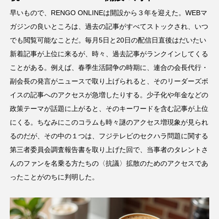
早いもので、RENGO ONLINEは開設から３年を迎えた。WEBマ
ガジンの良いところは、過去の記事がすべてストックされ、いつ
でも閲覧可能なことだ。毎月5日と20日の配信日直後はだいたい
新着記事が上位に来るが、時々、過去記事がランクインしてくる
ことがある。例えば、春季生活闘争の時期に、連合の会長代行・
副会長の発言がニュースで取り上げられると、そのリーダーズボ
イスの記事へのアクセスが急増したりする。少子化や年金などの
政策テーマが話題に上がると、そのキーワードを含む記事が上位
にくる。ちなみにこのコラムも時々謎のアクセス増現象が見られ
るのだが、その中の１つは、フジテレビのセクハラ問題に関する
第三者委員会調査報告書を取り上げた回で、当事者のタレントさ
んのファンを名乗る方たちの〈抗議〉拡散のためのアクセスであ
ったことがのちに判明した。