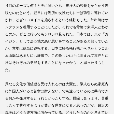
り目のポーズは何？と夫に聞いたら、東洋人の容貌をからかう表
現なのだという。翌日には近所の女性たちに半ば強引に連れてい
かれ、どぎついメイクを施されるという経験もした。外出時はサ
ングラスを着用することにしたが、それでも骨格で東洋人とわか
るのか、どこに行ってもジロジロ見られた。日本では、夫が「ガ
イジン」として居心地の悪い思いをすることがあると知っていた
が、立場は簡単に逆転する。日本に帰る飛行機から見たカラコル
ム山脈はあまりにも荘厳で、この険しい山々に阻まれて東洋と西
洋はそれぞれの発展をすることになったかも、と思ったりもし
た。
異なる文化や価値観を受け入れるのは大変だ。隣人ならぬ家庭内
に外国人がいると苦労は耐えない。でも違っているのに共有でき
る何かを発見するとうれしかったりする。排除し合うより、尊重
し合って共存するほうが豊かな世界になると思うのだが、最近の
風潮はどうも逆方向に向かっている。どうしたものかと考えてい