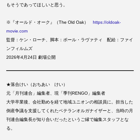
もそうであってほしいと思う。
※『オールド・オーク』（The Old Oak）
https://oldoak-
movie.com
監督：ケン・ローチ、脚本：ポール・ラヴァティ 配給：ファイ
ンフィルムズ
2026年4月24日 劇場公開
★落合けい（おちあい けい）
元「月刊連合」編集者、現「季刊RENGO」編集者
大学卒業後、会社勤めを経て地域ユニオンの相談員に。担当した
倒産争議を支援してくれたベテランオルガナイザーと、当時の月
刊連合編集長が知り合いだったというご縁で編集スタッフとな
る。