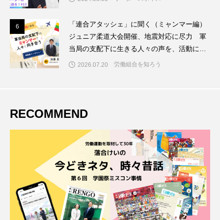
「連合アタッシェ」に聞く（ミャンマー編）
6
6
ジュニア柔道大会開催、地震対応に尽力 軍
当局の支配下に生きる人々の声を、活動に反
映
労働組合を知ろう
2026.07.20
RECOMMEND