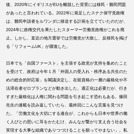
後、2020年にイギリスがEUを離脱した背景には移民・難民問題
があったと言われている。2022年に発足したスナク保守党政権
は、難民申請者をルワンダに移送する計画を立てていたのだが、
2024年に政権交代を果たしたスターマー労働党政権がこれを廃
止。しかし、直近の地方選挙では労働党が大敗し、反移民を掲げ
る「リフォームUK」が躍進した。
日本でも「自国ファースト」を主張する政党が支持を集めたこと
を受けて、政府は今年１月「外国人の受入れ・秩序ある共生のた
めの総合的対応策」を閣議決定し、在留資格の一層の厳格化や不
法滞在者ゼロプランなどが動き出した。適正化は必要だが、行き
すぎた厳格化は人権に関わる問題を引き起こす恐れもある。篠田
先生の連載を読み返していたら、最終回にこんな言葉を見つけ
た。「労働文化を大切にする連合が、これからも日本や世界の働
く人びとの思いに耳をかたむけ、みんなが繋がり支え合う社会を
実現する大事な組織でありつづけることを願ってやまない」。私