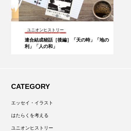
ユニオンヒストリー
ユニ
連合結成秘話［後編］「天の時」「地の
「若
尽
利」「人の和」
た？
、
CATEGORY
エッセイ・イラスト
はたらくを考える
ユニオンヒストリー