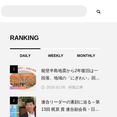
RANKING
DAILY
WEEKLY
MONTHLY
1
1
能登半島地震から2年復旧は一
段落、地域の「にぎわい」回復
が課題に
2026.02.05
特集記事
2
2
連合リーダーの素顔に迫る～第
13回 梶原 貴 連合副会長・日教
組中央執行委員長～