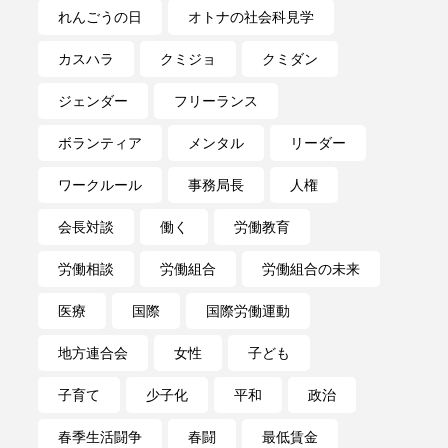
れんごうの日
オトナの社会科見学
カスハラ
クミジョ
クミダン
ジェンダー
フリーランス
ボランティア
メンタル
リーダー
ワークルール
事務局長
人権
会長対談
働く
労働教育
労働相談
労働組合
労働組合の未来
医療
国際
国際労働運動
地方連合会
女性
子ども
子育て
少子化
平和
政治
春季生活闘争
春闘
最低賃金