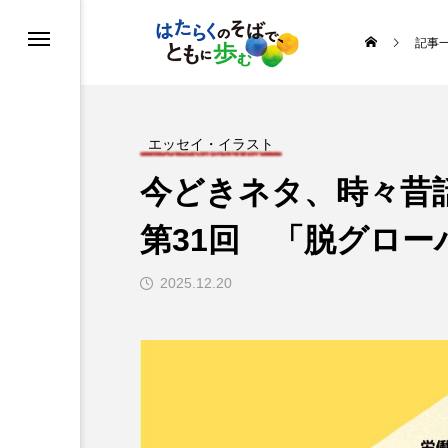
記事
る
う
エッセイ・イラスト
今どきネタ、時々昔
めよう運動
第31回 「脱グロー
ルを知ろう
2025.12.20
ヒストリー
の取り組み
・イラスト
ス