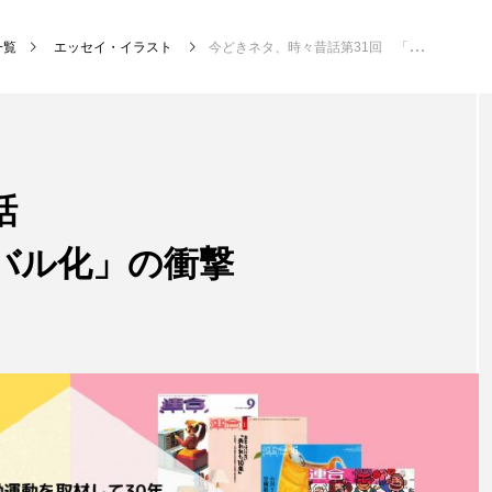
一覧
エッセイ・イラスト
今どきネタ、時々昔話第31回 「脱グローバル化」の衝撃
話
バル化」の衝撃