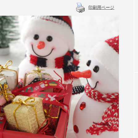
印刷用ページ
労働組合を知ろう
機感から始まっ
「連合アタッシェ」に聞く（ミャンマー
編）ジュニア柔道大会開催、地震対応に
力 軍当局の支配下に生きる人々の声を
活動に反映