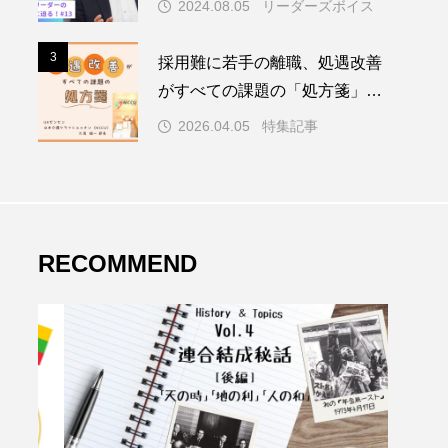
2024.08.05
リーダーズボイス
3
3
採用難に若手の離職、処遇改善
がすべての課題の「処方箋」～
介護業界、公定価格が賃上げの
2026.04.05
特集記事
壁に～
RECOMMEND