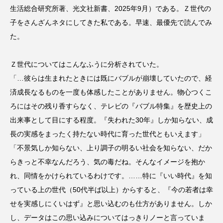
生活総合研究所著、光文社新書、2025年9月）である。Ｚ世代の
子をさんざんネタにしてきた私である。早速、最優先で読んでみ
た。
Ｚ世代についてはこんなふうに分析されていた。
「…彼らは生まれたときには既にバブルが崩壊していたので、経
済成長なるものを一度も体感したことがありません。物心つくこ
ろにはその残り香すらなく、テレビの『バブル特集』を歴史上の
出来事として目にする程度。『失われた30年』しか知らない、成
長の実感をまったく持たない時代に育った世代ともいえます」
「不景気しか知らない、上り調子の明るい社会を知らない、だか
らきっと不幸なんだろう、気の毒だね。そんなイメージを抱か
れ、同情をかけられているわけです。……特に『いい時代』を知
っている上の世代（50代半ば以上）からすると、『今の若者は幸
せを実感しにくいはず』と思い込むのも仕方がありません。しか
し、データはこの思い込みについてはっきりノーと言っていま