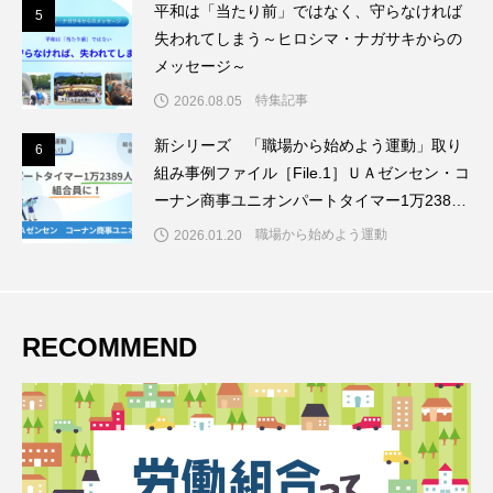
平和は「当たり前」ではなく、守らなければ
5
5
失われてしまう～ヒロシマ・ナガサキからの
メッセージ～
特集記事
2026.08.05
新シリーズ 「職場から始めよう運動」取り
6
6
組み事例ファイル［File.1］ＵＡゼンセン・コ
ーナン商事ユニオンパートタイマー1万2389
人を組合員に！
職場から始めよう運動
2026.01.20
RECOMMEND