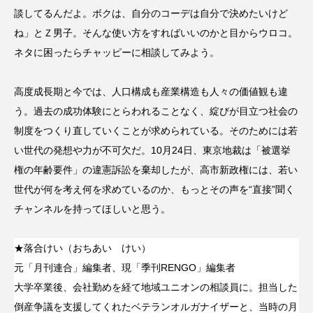
談してるんだよ。ボクは、自分のコーデは自分で決めたいけど
ね」とＺ男子。そんな使い方をすればいいのかと目からウロコ。
ネタに困ったらチャッピーに相談してみよう。
高度成長期と今では、人口構成も産業構造も人々の価値観も違
う。過去の成功体験にとらわれることなく、綻びが目立つ社会の
制度をつくり直していくことが求められている。そのためには若
い世代の発想や力が不可欠だ。10月24日、東京地裁は「被選挙
権の年齢要件」の違憲訴訟を棄却したが、高市新政権には、若い
世代が何を考え何を求めているのか、もっとその声を“直接”聞く
チャンネルを持ってほしいと思う。
★落合けい（おちあい けい）
元「月刊連合」編集者、現「季刊RENGO」編集者
大学卒業後、会社勤めを経て地域ユニオンの相談員に。担当した
倒産争議を支援してくれたベテランオルガナイザーと、当時の月