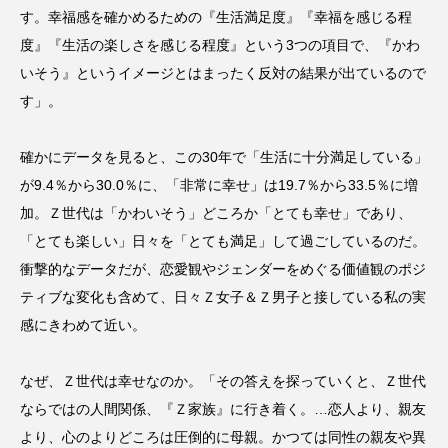
す。幸福感を確かめるための『生活満足度』『幸福を感じる程
度』『生活の楽しさを感じる程度』という3つの項目で、『かわ
いそう』というイメージとはまったく反対の結果が出ているので
す」。
確かにデータを見ると、この30年で「生活に十分満足している」
が9.4％から30.0％に、「非常に幸せ」は19.7％から33.5％に増
加。Ｚ世代は「かわいそう」どころか「とても幸せ」であり、
「とても楽しい」日々を「とても満足」して過ごしているのだ。
衝撃的なデータだが、恋愛観やジェンダーをめぐる価値観のポジ
ティブな変化も含めて、日々Ｚ女子＆Ｚ男子と接している私の実
感にきわめて近い。
なぜ、Ｚ世代は幸せなのか。「その答えを探っていくと、Ｚ世代
ならではの人間関係、『Ｚ家族』に行き着く。…恋人より、親友
より、心のよりどころは圧倒的に母親。かつては同性の親友や異