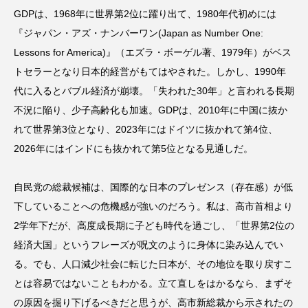
GDPは、1968年に世界第2位に躍り出て、1980年代初めには
『ジャパン・アズ・ナンバーワン(Japan as Number One:
Lessons for America)』（エズラ・ボーゲル著、1979年）がベス
トセラーとなり日本的経営がもてはやされた。しかし、1990年
代に入るとバブル経済が崩壊。「失われた30年」と言われる長期
不況に陥り、少子高齢化も加速。GDPは、2010年に中国に抜か
れて世界第3位となり、2023年にはドイツに抜かれて第4位、
2026年にはインドにも抜かれて第5位となる見通しだ。
自民党の総裁候補は、国際的な日本のプレゼンス（存在感）が低
下していることへの危機感が強いのだろう。私は、高市首相より
2学年下だが、高度成長期に子ども時代を過ごし、「世界第2位の
経済大国」というフレーズが呪文のように身体に染み込んでい
る。でも、人口減少社会に転じた日本が、その地位を取り戻すこ
とは容易ではないこともわかる。立て直しをはかるなら、まずそ
の原因を掘り下げるべきだと思うが、高市新総裁から示されたの