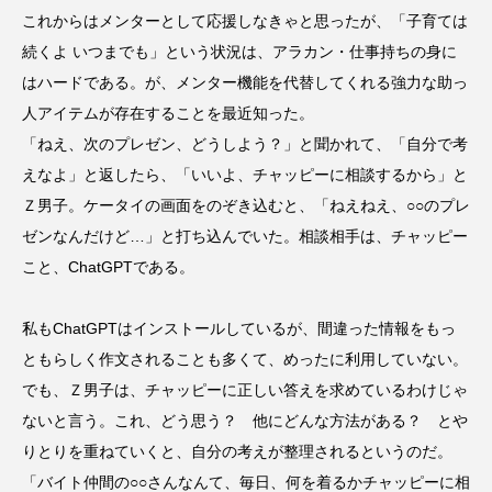
これからはメンターとして応援しなきゃと思ったが、「子育ては
続くよ いつまでも」という状況は、アラカン・仕事持ちの身に
はハードである。が、メンター機能を代替してくれる強力な助っ
人アイテムが存在することを最近知った。
「ねえ、次のプレゼン、どうしよう？」と聞かれて、「自分で考
えなよ」と返したら、「いいよ、チャッピーに相談するから」と
Ｚ男子。ケータイの画面をのぞき込むと、「ねえねえ、○○のプレ
ゼンなんだけど…」と打ち込んでいた。相談相手は、チャッピー
こと、ChatGPTである。
私もChatGPTはインストールしているが、間違った情報をもっ
ともらしく作文されることも多くて、めったに利用していない。
でも、Ｚ男子は、チャッピーに正しい答えを求めているわけじゃ
ないと言う。これ、どう思う？ 他にどんな方法がある？ とや
りとりを重ねていくと、自分の考えが整理されるというのだ。
「バイト仲間の○○さんなんて、毎日、何を着るかチャッピーに相