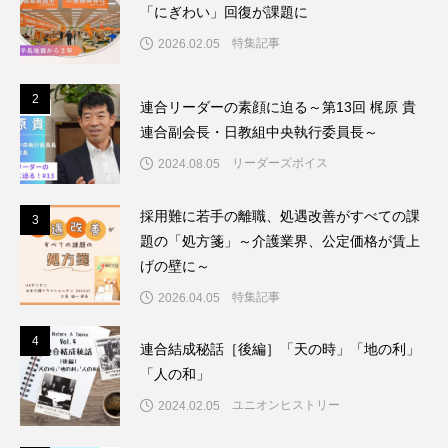
「にぎわい」回復が課題に
特集記事
2026.02.05
2
2
連合リーダーの素顔に迫る～第13回 梶原 貴
連合副会長・日教組中央執行委員長～
リーダーズボイス
2024.08.05
採用難に若手の離職、処遇改善がすべての課
3
3
題の「処方箋」～介護業界、公定価格が賃上
げの壁に～
特集記事
2026.04.05
4
4
連合結成秘話［後編］「天の時」「地の利」
「人の和」
ユニオンヒストリー
2024.02.05