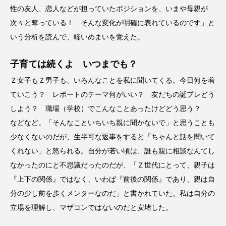
性の友人、恋人などが担っていたポジションを、いまや母親が
次々と奪っている！ そんな変化が明確に表れているのです」と
いう分析を読んで、軽いめまいを覚えた。
子育ては続くよ いつまでも？
Ｚ女子もＺ男子も、いろんなことを私に聞いてくる。今日何を着
ていこう？ レポートのテーマ何がいい？ 友だちの誕プレどう
しよう？ 職場（学校）でこんなことあったけどどう思う？
などなど。「そんなこといちいち親に聞かないで」と思うことも
少なくないのだが、生半可な返事をすると「ちゃんと話を聞いて
くれない」と怒られる。自分が若い頃は、誰も親に相談なんてし
なかったのにと不思議だったのだが、「Ｚ世代にとって、親子は
『上下の関係』ではなく、いわば『前後の関係』であり、親は自
分の少し前を歩くメンターなのだ」と書かれていた。私は自分の
立場を理解し、マザコンではないのだと安堵した。