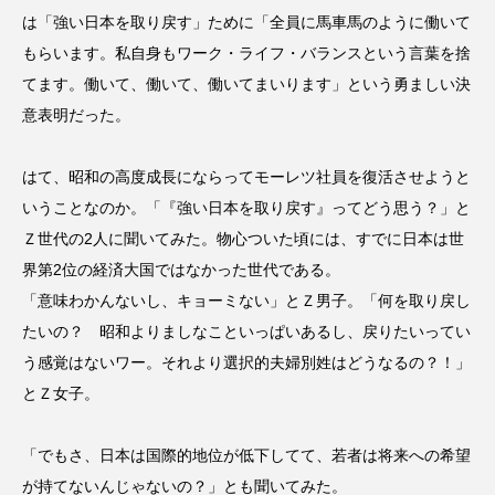
は「強い日本を取り戻す」ために「全員に馬車馬のように働いて
もらいます。私自身もワーク・ライフ・バランスという言葉を捨
てます。働いて、働いて、働いてまいります」という勇ましい決
意表明だった。
はて、昭和の高度成長にならってモーレツ社員を復活させようと
いうことなのか。「『強い日本を取り戻す』ってどう思う？」と
Ｚ世代の2人に聞いてみた。物心ついた頃には、すでに日本は世
界第2位の経済大国ではなかった世代である。
「意味わかんないし、キョーミない」とＺ男子。「何を取り戻し
たいの？ 昭和よりましなこといっぱいあるし、戻りたいってい
う感覚はないワー。それより選択的夫婦別姓はどうなるの？！」
とＺ女子。
「でもさ、日本は国際的地位が低下してて、若者は将来への希望
が持てないんじゃないの？」とも聞いてみた。