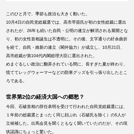
このひと月で、季節も政治も大きく動いた。
10月4日の自民党総裁選では、高市早苗氏が初の女性総裁に選出
されたが、26年も続いた自民・公明の連立が解消される展開とな
り、初の女性首相誕生は不透明に。その後、文字通りの紆余曲折
を経て、自民・維新の連立（閣外協力）が成立し、10月21日、
高市総裁が第104代内閣総理大臣に選出された。
めまぐるしい政治に翻弄されている間に、長すぎた夏が終わり、
慌ててレッグウォーマーなどの防寒グッズを引っ張り出したとこ
ろである。
世界第2位の経済大国への郷愁？
今回、石破首相の辞任表明を受けて行われた自民党総裁選には、
１年前の総裁選とまったく同じ顔ぶれ（石破氏を除く）の5人が
立候補した。出馬会見を聞くともなく聞いていたのだが、その現
状認識にちょっと驚いた。