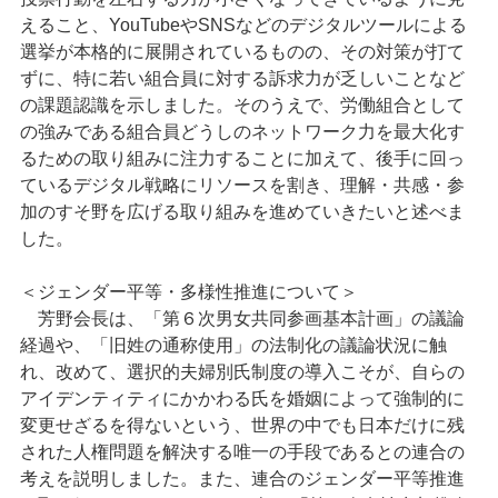
えること、YouTubeやSNSなどのデジタルツールによる
選挙が本格的に展開されているものの、その対策が打て
ずに、特に若い組合員に対する訴求力が乏しいことなど
の課題認識を示しました。そのうえで、労働組合として
の強みである組合員どうしのネットワーク力を最大化す
るための取り組みに注力することに加えて、後手に回っ
ているデジタル戦略にリソースを割き、理解・共感・参
加のすそ野を広げる取り組みを進めていきたいと述べま
した。
＜ジェンダー平等・多様性推進について＞
芳野会長は、「第６次男女共同参画基本計画」の議論
経過や、「旧姓の通称使用」の法制化の議論状況に触
れ、改めて、選択的夫婦別氏制度の導入こそが、自らの
アイデンティティにかかわる氏を婚姻によって強制的に
変更せざるを得ないという、世界の中でも日本だけに残
された人権問題を解決する唯一の手段であるとの連合の
考えを説明しました。また、連合のジェンダー平等推進