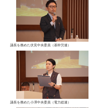
議長を務めた伏見中央委員（基幹労連）
議長を務めた小澤中央委員（電力総連）