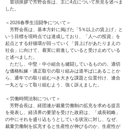
冒頭挨拶で芳野会長は、主に4点について所見を述べま
した。
＜2026春季生活闘争について＞
芳野会長は、基本方針に掲げた「5％以上の賃上げ」と
いう目標を現時点では達成しており、「人への投資」を
起点とする好循環が回っていく「賃上げがあたりまえの
社会」に向けて、着実に前進していると受け止めている
と述べました。
ただし、中堅・中小組合も健闘しているものの、適切
な価格転嫁・適正取引の取り組みは道半ばにあることか
ら、通年での取り組むべき大きな課題と位置付け、連合
一丸となって取り組むよう、強く訴えました。
＜労働時間法制について＞
芳野会長は、経団連が裁量労働制の拡充を求める提言
を発表し、経済界の要望を受けた政府は、「成長戦略」
の中にそれを盛り込もうとしている状況に対し、なぜ、
裁量労働制を拡充すると生産性が伸びるのか、生産性が