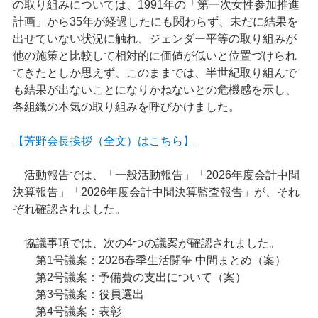
の取り組みについては、1991年の「第一次女性参加推進
計画」から35年が経過したにも関わらず、未だに結果を
出せていない状況に触れ、ジェンダー平等の取り組みが
他の施策と比較して相対的に価値が低いと位置づけられ
てきたとしか思えず、このままでは、半世紀取り組んで
も結果が出ないことになりかねないとの危機感を示し、
各組織の本気の取り組みを呼びかけました。
【芳野会長挨拶（全文）はこちら】
活動報告では、「一般活動報告」「2026年度会計中間
決算報告」「2026年度会計中間決算監査報告」が、それ
ぞれ確認されました。
協議事項では、次の4つの議案が確認されました。
第1号議案：2026春季生活闘争 中間まとめ（案）
第2号議案：予備費の支出について（案）
第3号議案：役員選出
第4号議案：表彰