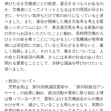
伸びた分を労働者にどの程度、還元するつもりがあるの
か、労働者にとってメリットとなるはずの理屈が示され
ずに、やりたい気持ちだけで前のめりになっていると述
べました。また、連合が開催した働き方改革を考える緊
急シンポジウムにおいて、東京過労死を考える家族の会
の方からお話をいただいたことに触れ、長時間労働が人
ひとりの命を奪うことにつながるという危機感が使用者
側には決定的に欠如していると言わざるを得ないと、厳
しく指摘しました。そのうえで、働き方については、人
の命と日本経済の再興、さらには未来の社会のあり方に
関わる重要なこととして、冷静な議論を呼びかけたいと
述べました。
＜政治について＞
芳野会長は、第51回衆議院選挙や、「第10回政治アン
ケート」の結果に触れ、政治活動や選挙に取り組む土壌
は整っている一方で、選挙における労働組合からの働き
かけが年々、減少していることも明らかとなり、実際の
投票行動を左右する力が小さくなってきているように見