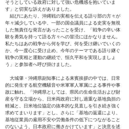
そうとしている政府に対して強い危機感を抱いていま
す」と切実な訴えがありました。
結びにあたり、沖縄戦の実相を伝える語り部の方々が
年々減少している中、一部の国会議員による史実を無視
した無責任な発言があったことを受け、「戦争の辛い体
験を勇気を持って語る方々への冒涜にほかなりません。
私たちはあの戦争から何を学び、何を受け継いでいくの
か、今一度心に受け止め、今年のテーマである語り継ぐ
戦争の実相と運動の継続で、恒久平和を実現しましょ
う」と参加者へ呼び掛けました。
大城肇・沖縄県副知事による来賓挨拶の中では、日常
的に発生する航空機騒音や米軍軍人軍属による事件や事
故に触れ、「沖縄県としては、県民の生命生活および財
産を守る立場から、日米両政府に対し過重な基地負担の
軽減と、日米地位協定の抜本的な見直しを引き続き強く
求めてまいります」とし、さらに「基地の返還により、
基地従業員の雇用不安や労働条件の低下につながること
のないよう、日本政府に働きかけています」と決意を述