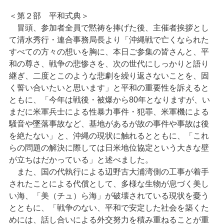
＜第２部 平和式典＞
冒頭、参加者全員で黙祷を捧げた後、主催者挨拶とし
て清水秀行・連合事務局長より「沖縄戦で亡くなられた
すべての方々の想いを胸に、本日ご参集の皆さんと、平
和の尊さ、戦争の悲惨さを、次の世代にしっかりと語り
継ぎ、二度とこのような悲劇を繰り返さないことを、固
く誓い合いたいと思います」と平和の重要性を訴えると
ともに、「今年は戦後・被爆から80年となりますが、い
まだに米軍兵士による性暴力事件・犯罪、米軍機による
騒音や墜落事故など、基地があるが故の事件や事故は後
を絶たない」と、沖縄の現状に触れるとともに、「これ
らの問題の解決に際しては日米地位協定という大きな壁
が立ちはだかっている」と述べました。
また、国の代執行による辺野古大浦湾側の工事が着手
されたことによる代償として、多様な生物が息づく美し
い海、「美（チュ）ら海」が破壊されている現状を憂う
とともに、「戦争のない、平和で安定した社会を築くた
めには、話し合いによる外交努力を積み重ねることが重