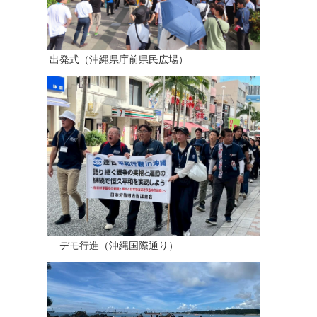
出発式（沖縄県庁前県民広場）
デモ行進（沖縄国際通り）