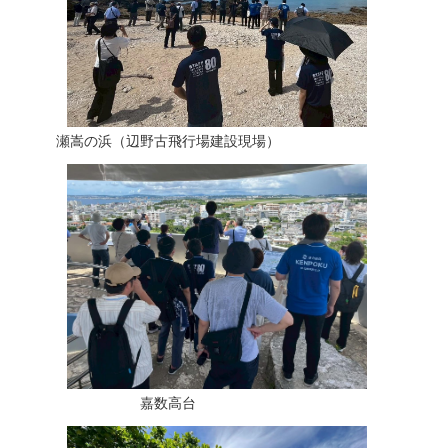
瀬嵩の浜（辺野古飛行場建設現場）
嘉数高台