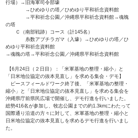
行場）→旧海軍司令部壕
→ひめゆりの塔／ひめゆり平和祈念資料館
→平和祈念公園／沖縄県平和祈念資料館→魂魄
の塔
Ｃ（南部戦跡）コース（計145名）
糸数アブチラガマ（入壕）→ひめゆりの塔／ひ
めゆり平和祈念資料館
→魂魄の塔→平和祈念公園／沖縄県平和祈念資料館
【6月24日（２日目）：「米軍基地の整理・縮小」と
「日米地位協定の抜本見直し」を求める集会・デモ】
ピースフィールドワーク終了後、「米軍基地の整理・
縮小」と「日米地位協定の抜本見直し」を求める集会を
沖縄県庁前県民広場で開催し、デモ行進を行いました。
総勢416名が参加し、牧志公園までの約1.3kmにわたって
国際通り沿道の方々に対して、米軍基地の整理・縮小と
日米地位協定の抜本見直しを求めるデモ行進を行いまし
た。