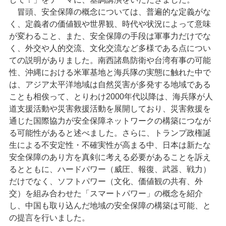
冒頭、安全保障の概念については、普遍的な定義がな
く、定義者の価値観や世界観、時代や状況によって意味
が変わること、また、安全保障の手段は軍事力だけでな
く、外交や人的交流、文化交流など多様である点につい
ての説明がありました。南西諸島防衛や台湾有事の可能
性、沖縄における米軍基地と海兵隊の実態に触れた中で
は、アジア太平洋地域は自然災害が多発する地域である
ことも相俟って、とりわけ2000年代以降は、海兵隊が人
道支援活動や災害救援活動を展開しており、災害救援を
通じた国際協力が安全保障ネットワークの構築につなが
る可能性があると述べました。さらに、トランプ政権誕
生による不安定性・不確実性が高まる中、日本は新たな
安全保障のあり方を真剣に考える必要があることを訴え
るとともに、ハードパワー（威圧、報復、武器、戦力）
だけでなく、ソフトパワー（文化、価値観の共有、外
交）を組み合わせた「スマートパワー」の概念を紹介
し、中国も取り込んだ地域の安全保障の構築は可能、と
の提言を行いました。