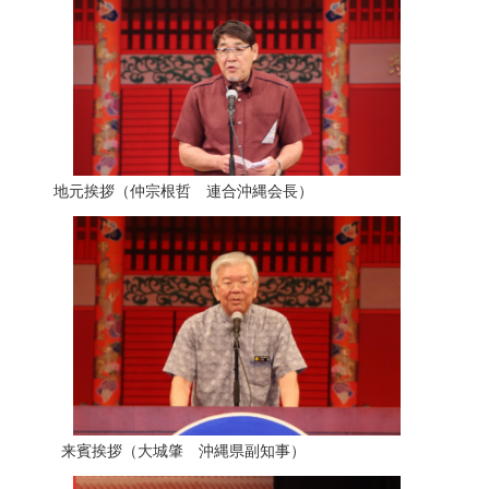
地元挨拶（仲宗根哲 連合沖縄会長）
来賓挨拶（大城肇 沖縄県副知事）