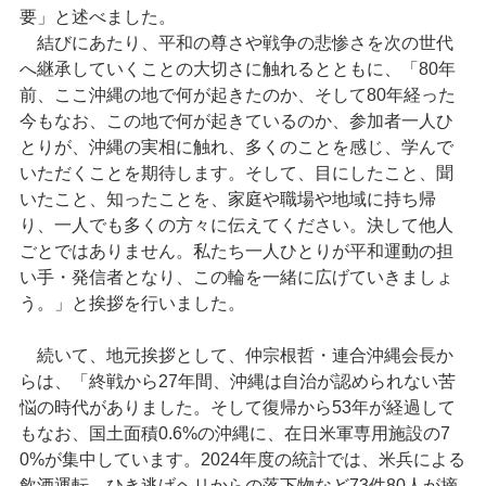
要」と述べました。
結びにあたり、平和の尊さや戦争の悲惨さを次の世代
へ継承していくことの大切さに触れるとともに、「80年
前、ここ沖縄の地で何が起きたのか、そして80年経った
今もなお、この地で何が起きているのか、参加者一人ひ
とりが、沖縄の実相に触れ、多くのことを感じ、学んで
いただくことを期待します。そして、目にしたこと、聞
いたこと、知ったことを、家庭や職場や地域に持ち帰
り、一人でも多くの方々に伝えてください。決して他人
ごとではありません。私たち一人ひとりが平和運動の担
い手・発信者となり、この輪を一緒に広げていきましょ
う。」と挨拶を行いました。
続いて、地元挨拶として、仲宗根哲・連合沖縄会長か
らは、「終戦から27年間、沖縄は自治が認められない苦
悩の時代がありました。そして復帰から53年が経過して
もなお、国土面積0.6%の沖縄に、在日米軍専用施設の7
0%が集中しています。2024年度の統計では、米兵による
飲酒運転、ひき逃げヘリからの落下物など73件80人が摘