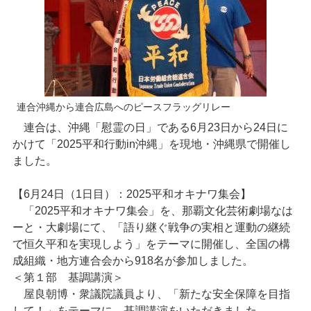
連合沖縄から連合広島へのピースフラッグリレー
連合は、沖縄「慰霊の日」である6月23日から24日に
かけて「2025平和行動in沖縄」を現地・沖縄県で開催し
ました。
【6月24日（1日目）：2025平和オキナワ集会】
「2025平和オキナワ集会」を、那覇文化芸術劇場なは
ーと・大劇場にて、「語り継ぐ戦争の実相と運動の継続
で恒久平和を実現しよう」をテーマに開催し、全国の構
成組織・地方連合会から918名が参加しました。
＜第１部 基調講演＞
屋良朝博・衆議院議員より、「新たな安全保障を目指
して！」をテーマに、基調講演をいただきました。