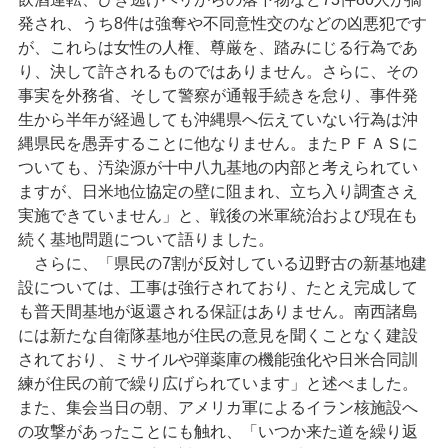
発され、うち8件は強奪や不同意性交のなどの凶悪犯です
が、これらは女性の人権、尊厳を、踏みにじる行為であ
り、決して許されるものではありません。さらに、その
事実を外務省、そして警察が通報手続きを怠り、事件発
生から半年が経過しても沖縄県へ伝えていない行為は沖
縄県民を愚弄することに他なりません。またＰＦＡＳに
ついても、汚染源が十中八九基地の内部と考えられてい
ますが、日米地位協定の壁に阻まれ、立ち入り調査さえ
実施できていません」と、戦後の米軍統治および現在も
続く基地問題について語りました。
さらに、「県民の7割が反対している辺野古の新基地建
設については、工事は強行されており、たとえ完成して
も普天間基地が返還される保証はありません。南西諸島
には新たな自衛隊基地が住民の意見を聞くことなく建設
されており、ミサイルや弾薬庫の機能強化や日米合同訓
練が住民の前で繰り広げられています」と述べました。
また、集会当日の朝、アメリカ軍によるイラン核施設へ
の攻撃があったことにも触れ、「いつか来た道を繰り返