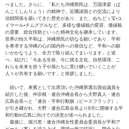
べました。さらに、「私たち沖縄県民は、万国津梁（ば
んこくしんりょう）の精神で、近隣諸国との交流により
信頼関係を築いてきた歴史があり、また、ぬちどぅ宝•ユ
イマール•チムググルなど、多様な価値観の変容、価値観
の需要、総合扶助といった精神文化を継承しています。
世界の恒久平和は、沖縄県民の切なる願いであり、平和
を希求する沖縄の心の国内外への発信など、平和への願
いがかなうよう、全力で取り組んでまいります」と述
べ、結びに「今ある生命、今に残る文化、自然環境、こ
れらを未来を担う子や孫たちに受け継いでいくことが
人々が共有する願いです」と挨拶しました。
続いて、来賓として出席頂いた沖縄県選出国会議員を
紹介した後、仲宗根・連合沖縄会長から大野真人・連合
広島会長へと「連合・平和行動旗（ピースフラッグ）」
が引き継がれ、大野・連合広島会長より8月に開催する平
和行動in広島に向けての決意が述べられました。
最後に、堀川恵・連合沖縄女性委員会委員長が平和ア
ピール（案）を読み上げ、満場一致で採択し、閉会とな