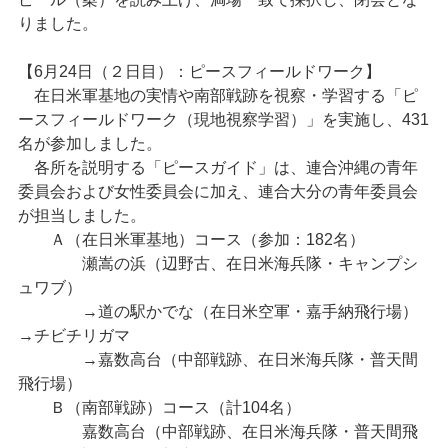
りました。
【6月24日（２日目）：ピースフィールドワーク】
在日米軍基地の実情や南部戦跡を視察・学習する「ピ
ースフィールドワーク（現地視察学習）」を実施し、431
名が参加しました。
各所を説明する「ピースガイド」は、連合沖縄の青年
委員会および女性委員会に加え、連合大分の青年委員会
が担当しました。
Ａ（在日米軍基地）コース（参加：182名）
瀬嵩の浜（辺野古、在日米海兵隊・キャンプシ
ュワブ）
→道の駅かでな（在日米空軍・嘉手納飛行場）
→チビチリガマ
→嘉数高台（中部戦跡、在日米海兵隊・普天間
飛行場）
Ｂ（南部戦跡）コース（計104名）
嘉数高台（中部戦跡、在日米海兵隊・普天間飛