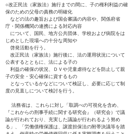
○改正民法（家族法）施行までの間に、子の権利利益の確
保のための父母の責務の明確化
などの法の趣旨および国会審議の内容や、関係府省
庁・関係機関の連携による対応内容
について、国民、地方公共団体、学校および病院をは
じめとした現場への十分な周知や
啓発活動を行う。
改正民法（家族法）施行後に、法の運用状況について
公表するとともに、法による子の
利益の確保の状況、ＤＶや児童虐待などを防止して親
子の安全・安心確保に資するもの
となっているかなどについて検証し、必要に応じて制
度の見直しについて検討を行う。
法務省は、これらに対し「取調べの可視化を含め、
『これからの刑事手続に関する研究会』（研究会）で議
論が行われており、充実した議論が行われるよう努め
る」、「労働債権保護は、譲渡担保法の附帯決議等を踏
まえ、倒産時の労働債権回収に係る実態調査を行うこと