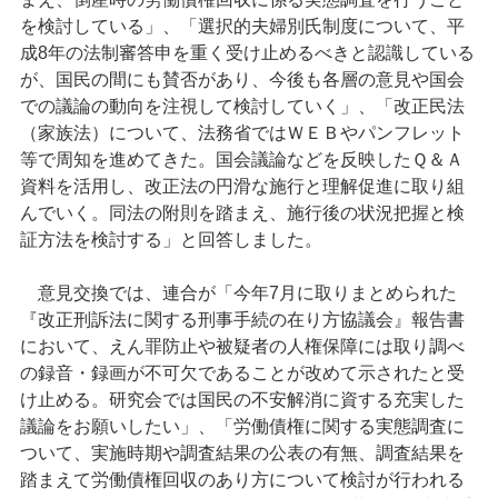
を検討している」、「選択的夫婦別氏制度について、平
成8年の法制審答申を重く受け止めるべきと認識している
が、国民の間にも賛否があり、今後も各層の意見や国会
での議論の動向を注視して検討していく」、「改正民法
（家族法）について、法務省ではＷＥＢやパンフレット
等で周知を進めてきた。国会議論などを反映したＱ＆Ａ
資料を活用し、改正法の円滑な施行と理解促進に取り組
んでいく。同法の附則を踏まえ、施行後の状況把握と検
証方法を検討する」と回答しました。
意見交換では、連合が「今年7月に取りまとめられた
『改正刑訴法に関する刑事手続の在り方協議会』報告書
において、えん罪防止や被疑者の人権保障には取り調べ
の録音・録画が不可欠であることが改めて示されたと受
け止める。研究会では国民の不安解消に資する充実した
議論をお願いしたい」、「労働債権に関する実態調査に
ついて、実施時期や調査結果の公表の有無、調査結果を
踏まえて労働債権回収のあり方について検討が行われる