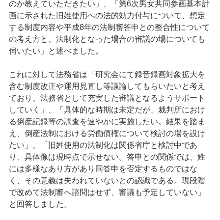
のか教えていただきたい」、「第6次男女共同参画基本計
画に示された旧姓使用への法的効力付与について、想定
する制度内容や平成8年の法制審答申との整合性について
の考え方と、法制化となった場合の審議の場についても
伺いたい」と述べました。
これに対して法務省は「研究会にて録音録画対象拡大を
含む制度改正や運用見直し等議論してもらいたいと考え
ており、法務省として充実した審議となるようサポート
していく」、「具体的な時期は未定だが、裁判所におけ
る倒産記録等の調査を速やかに実施したい。結果を踏ま
え、倒産法制における労働債権について検討の場を設け
たい」、「旧姓使用の法制化は関係省庁と検討中であ
り、具体像は現時点で示せない。答申との関係では、姓
には多様なあり方があり同答申を否定するものではな
く、その意義は失われていないとの認識である。現段階
で改めて法制審へ諮問はせず、審議も予定していない」
と回答しました。