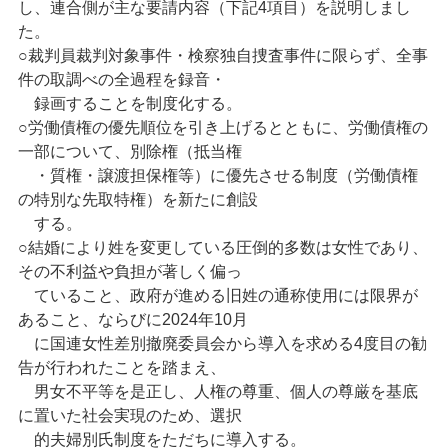
し、連合側が主な要請内容（下記4項目）を説明しまし
た。
○裁判員裁判対象事件・検察独自捜査事件に限らず、全事
件の取調べの全過程を録音・
録画することを制度化する。
○労働債権の優先順位を引き上げるとともに、労働債権の
一部について、別除権（抵当権
・質権・譲渡担保権等）に優先させる制度（労働債権
の特別な先取特権）を新たに創設
する。
○結婚により姓を変更している圧倒的多数は女性であり、
その不利益や負担が著しく偏っ
ていること、政府が進める旧姓の通称使用には限界が
あること、ならびに2024年10月
に国連女性差別撤廃委員会から導入を求める4度目の勧
告が行われたことを踏まえ、
男女不平等を是正し、人権の尊重、個人の尊厳を基底
に置いた社会実現のため、選択
的夫婦別氏制度をただちに導入する。