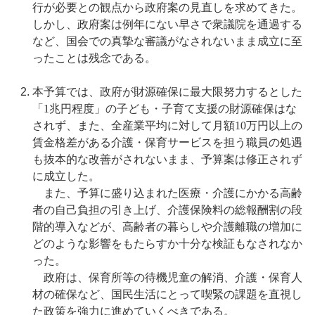
行が必要との観点から政府案の見直しを求めてきた。
しかし、政府案は例年にない早さで衆議院を通過する
など、国会での真摯な審議がなされないまま成立に至
ったことは残念である。
本予算では、政府が財源確保に最大限努力するとした
「1兆円程度」の子ども・子育て支援の財源確保はな
されず、また、全産業平均に対して月額10万円以上の
賃金格差がある介護・保育サービスを担う職員の処遇
も抜本的な改善がされないまま、予算案は修正されず
に成立した。
また、予算に盛り込まれた医療・介護にかかる高齢
者の自己負担の引き上げ、介護保険料の総報酬割の段
階的導入などが、高齢者の暮らしや介護離職の増加に
どのような影響をもたらすか十分な検証もなされなか
った。
政府は、保育所等の待機児童の解消、介護・保育人
材の確保など、国民生活にとって喫緊の課題を直視し
た政策を強力に進めていくべきである。