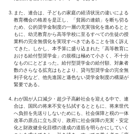
また、連合は、子どもの家庭の経済状況の違いによる
教育機会の格差を是正し、「貧困の連鎖」を断ち切る
ため、公的奨学金制度の一層の充実強化を進めるとと
もに、幼児教育から高等学校に至るすべての生徒の授
業料の完全無償化を実現すべきであることを強く訴え
てきた。しかし、本予算に盛り込まれた「高等教育に
おける給付型奨学金」の規模は極めて小さく、不十分
なものにとどまった。給付型奨学金の給付額、対象者
数のさらなる拡充はもとより、貸与型奨学金の完全無
利子化など、他先進国と遜色ない奨学金制度の構築が
緊要である。
わが国が人口減少・超少子高齢社会を迎える中で、連
合は、国民の将来不安を払拭するとともに、将来世代
へ負担を先送りしないためにも、社会保障と税の一体
改革の原点に立ち戻り、政府に社会保障の充実・安定
化と財政健全化目標の達成の道筋を明らかにしていく