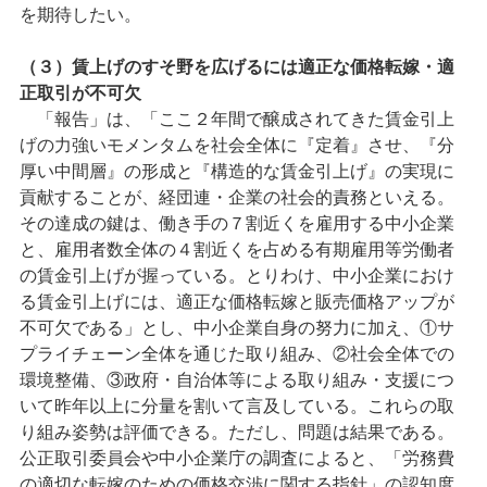
を期待したい。
（３）賃上げのすそ野を広げるには適正な価格転嫁・適
正取引が不可欠
「報告」は、「ここ２年間で醸成されてきた賃金引上
げの力強いモメンタムを社会全体に『定着』させ、『分
厚い中間層』の形成と『構造的な賃金引上げ』の実現に
貢献することが、経団連・企業の社会的責務といえる。
その達成の鍵は、働き手の７割近くを雇用する中小企業
と、雇用者数全体の４割近くを占める有期雇用等労働者
の賃金引上げが握っている。とりわけ、中小企業におけ
る賃金引上げには、適正な価格転嫁と販売価格アップが
不可欠である」とし、中小企業自身の努力に加え、①サ
プライチェーン全体を通じた取り組み、②社会全体での
環境整備、③政府・自治体等による取り組み・支援につ
いて昨年以上に分量を割いて言及している。これらの取
り組み姿勢は評価できる。ただし、問題は結果である。
公正取引委員会や中小企業庁の調査によると、「労務費
の適切な転嫁のための価格交渉に関する指針」の認知度