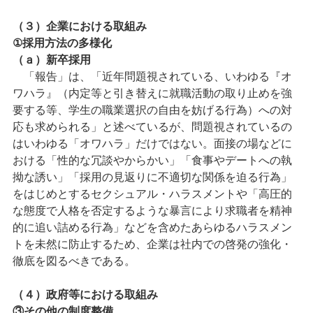
（３）企業における取組み
①採用方法の多様化
（ａ）新卒採用
「報告」は、「近年問題視されている、いわゆる『オ
ワハラ』（内定等と引き替えに就職活動の取り止めを強
要する等、学生の職業選択の自由を妨げる行為）への対
応も求められる」と述べているが、問題視されているの
はいわゆる「オワハラ」だけではない。面接の場などに
おける「性的な冗談やからかい」「食事やデートへの執
拗な誘い」「採用の見返りに不適切な関係を迫る行為」
をはじめとするセクシュアル・ハラスメントや「高圧的
な態度で人格を否定するような暴言により求職者を精神
的に追い詰める行為」などを含めたあらゆるハラスメン
トを未然に防止するため、企業は社内での啓発の強化・
徹底を図るべきである。
（４）政府等における取組み
③その他の制度整備