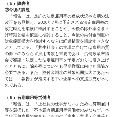
（５）障害者
②今後の課題
「報告」は、足許の法定雇用率の達成状況や次期の法
改正をも見据え、2026年7月に予定される法定雇用率の
改定時期を柔軟に検討することや、今後の除外率引き下
げ時期と幅を慎重に検討すること、今後の納付金制度の
対象範囲拡大を検討するならば経過措置を議論すべきな
どとしている。「共生社会」の実現に向けては雇用の質
の向上のみならず雇用者数も重要であり、労働政策審議
会で審議・決定した法定雇用率を予定どおりに引き上げ
るとともに、除外率についても早期撤廃に向けた議論が
必要である。また、納付金制度の対象範囲拡大にあたっ
ては、「報告」が指摘する中小企業への支援拡充が不可
欠である。
（６）有期雇用等労働者
「報告」は、「正社員の仕事がない」ために有期雇用
等を選択した「不本意有期雇用等労働者のみならず、本
当は正規雇用で働きたいものの「家事・育児・介護等と