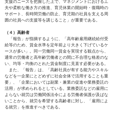
支援のニーズを把握した上で、マネジメントにおける工
夫や柔軟な働き方の推進、育児休業の開始時・復職時の
サポート、長時間労働の防止、育児期の社員を支える周
囲の社員への支援等を講じること」が重要である。
（４）高齢者
「報告」が指摘するように、「高年齢雇用継続給付受
給等のため、賃金水準を定年前より大きく下げているケ
ースが多い」。同一労働同一賃金を実現する観点から、
通常の労働者と高年齢労働者との間に不合理な格差のな
い、均等・均衡のとれた賃金制度に見直す必要がある。
また、「報告」は、「高齢社員が有する能力やスキル
などを一企業にとどめずに社会全体で活用することも重
要」、「企業においては副業・兼業の促進や業務委託の
活用」が求められるとしている。業務委託などの雇用に
よらない就労は労働関係法令による労働者保護が及ばな
いことから、就労を希望する高齢者に対し、「雇用によ
る就労」を推進すべきである。