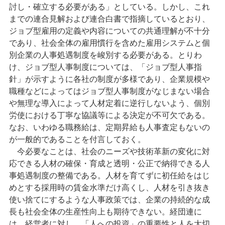
討し・確立する必要がある」としている。しかし、これ
までの連合見解および連合白書で指摘しているとおり、
ジョブ型雇用の定義や内容についての共通理解が不十分
であり、社会全体の雇用慣行を含めた雇用システムと個
別企業の人事処遇制度を峻別する必要がある。とりわ
け、ジョブ型人事制度については、「ジョブ型人事指
針」が示すように各社の制度が多様であり、企業規模や
職種などによってはジョブ型人事制度がなじまない場合
や無理な導入によって人材定着に逆行しないよう、個別
労使における丁寧な協議等による決定が不可欠である。
なお、いわゆる職務給は、定期昇給も人事査定もないの
が一般的であることを付言しておく。
今必要なことは、社会のニーズや技術革新の変化に対
応できる人材の確保・育成と透明・公正で納得できる人
事処遇制度の整備である。人材を育てずに初任給をはじ
めとする採用時の賃金水準だけ高くし、人材を引き抜き
使い捨てにするような人事政策では、企業の持続的な成
長も社会全体の生産性向上も期待できない。経団連に
は、経営者に対し、「人への投資」の重要性と人を大切