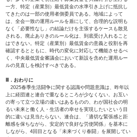
一方、特定（産業別）最低賃金の水準引き上げに抵抗し
てきたのは一部の使用者側委員である。地域によって
は、全会一致の運用ルールを盾にして、合理的な説明も
なく「必要性なし」の結論だけを主張するケースも散見
される。廃止ありきのルール化は、到底受け入れること
はできない。特定（産業別）最低賃金の意義と役割を再
確認するとともに、時代の変化に対応して機能させるべ
く、中央最低賃金審議会において新設を含めた運用ルー
ルの見直しを検討すべきである。
Ⅲ．おわりに
2025春季生活闘争に関する認識や問題意識は、昨年以
上に経団連と連合で重なるところが少なくない。お互い
の寄って立つ立場の違いはあるものの、わが国社会の明
るい未来と働く人・生活者の幸せを実現したいという目
的に違いは見当たらない。連合は、「適切な緊張感と距
離感を保ちながら、安定的で良好な労使関係」を基本に
しながら、4回目となる「未来づくり春闘」を展開してい