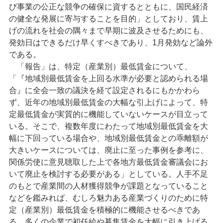
び事業の公正な競争の確保に資するとともに、国民経済
の健全な発展に寄与することを目的」としており、賃上
げの流れを社会の隅々まで早期に波及させるためにも、
発効日はできるだけ早くすべきであり、1月発効など論外
である。
「報告」は、特定（産業別）最低賃金について、
「『地域別最低賃金を上回る水準が必要と認められる場
合』に全会一致の議決を経て設定されるにもかかわら
ず、近年の地域別最低賃金の大幅な引上げによって、特
定最低賃金が実質的に機能していないケースが目立って
いる。そこで、複数年度にわたって地域別最低賃金を大
幅に下回っている場合や、地域別最低賃金との乖離額が
大きいケースについては、廃止に至った事例を参考に、
関係労使に意見聴取した上で各地方最低賃金審議会にお
いて廃止を検討する必要がある」としている。人手不足
のもとで産業間の人材獲得競争が課題となっていること
などを鑑みれば、むしろ魅力ある産業づくりのために特
定（産業別）最低賃金を積極的に機能させるべきであ
る。多くの企業で初任給や募集賃金を大幅に引き上げる