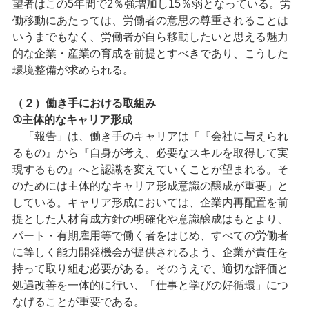
望者はこの5年間で2％強増加し15％弱となっている。労
働移動にあたっては、労働者の意思の尊重されることは
いうまでもなく、労働者が自ら移動したいと思える魅力
的な企業・産業の育成を前提とすべきであり、こうした
環境整備が求められる。
（２）働き手における取組み
①主体的なキャリア形成
「報告」は、働き手のキャリアは「『会社に与えられ
るもの』から『自身が考え、必要なスキルを取得して実
現するもの』へと認識を変えていくことが望まれる。そ
のためには主体的なキャリア形成意識の醸成が重要」と
している。キャリア形成においては、企業内再配置を前
提とした人材育成方針の明確化や意識醸成はもとより、
パート・有期雇用等で働く者をはじめ、すべての労働者
に等しく能力開発機会が提供されるよう、企業が責任を
持って取り組む必要がある。そのうえで、適切な評価と
処遇改善を一体的に行い、「仕事と学びの好循環」につ
なげることが重要である。