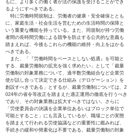
もに、より多くの働く者が法の保護を受けることができ
るようにすべきである。
特に労働時間規制は、労働者の健康・安全確保ととも
に、家庭生活・社会生活を営むための生活時間の保障と
いう重要な機能を持っている。また、同規制が持つ労働
者間の長時間労働による競争を防止する公共的な意義も
踏まえれば、今後もこれらの機能の維持・向上をはかる
べきである。
また、「『労働時間をベースとしない処遇』を可能と
する、裁量労働制の拡充を強く求めたい」として「裁量
労働制の対象業務について、過半数労働組合など企業労
使が話し合って決定できる仕組み（デロゲーション）を
創設すべきである」とするが、裁量労働制については、2
024年の省令等改正を踏まえた適正運用の徹底を行うべき
であり、その対象業務は拡大すべきではない。さらに
「労使委員会の決議を企業単位あるいはブロック単位で
可能とすること」にも言及しているが、職場ごとの実態
を踏まえて行われる労使協議などの重要性に鑑みれば、
手続きの緩和や簡素化は不要である。裁量労働制の対象