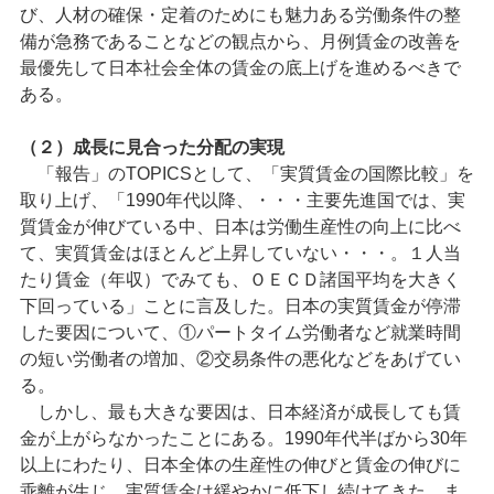
び、人材の確保・定着のためにも魅力ある労働条件の整
備が急務であることなどの観点から、月例賃金の改善を
最優先して日本社会全体の賃金の底上げを進めるべきで
ある。
（２）成長に見合った分配の実現
「報告」のTOPICSとして、「実質賃金の国際比較」を
取り上げ、「1990年代以降、・・・主要先進国では、実
質賃金が伸びている中、日本は労働生産性の向上に比べ
て、実質賃金はほとんど上昇していない・・・。１人当
たり賃金（年収）でみても、ＯＥＣＤ諸国平均を大きく
下回っている」ことに言及した。日本の実質賃金が停滞
した要因について、①パートタイム労働者など就業時間
の短い労働者の増加、②交易条件の悪化などをあげてい
る。
しかし、最も大きな要因は、日本経済が成長しても賃
金が上がらなかったことにある。1990年代半ばから30年
以上にわたり、日本全体の生産性の伸びと賃金の伸びに
乖離が生じ、実質賃金は緩やかに低下し続けてきた。ま