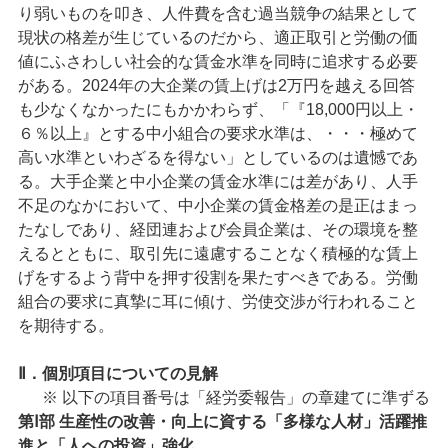
り弱いものを叩き、人件費を含む過当競争の結果として
現状の格差が生じているのだから、適正取引と労働の価
値にふさわしい社会的な賃金水準を同時に追求する必要
がある。2024年の大企業の賃上げは2万円を越える回答
も少なくなかったにもかかわらず、「『18,000円以上・
６％以上』とする中小組合の要求水準は、・・・極めて
高い水準といわざるを得ない」としているのは遺憾であ
る。大手企業と中小企業の賃金水準には差があり、人手
不足のなかにおいて、中小企業の賃金格差の是正はまっ
たなしであり、経団連および会員企業は、その環境を整
えるとともに、取引先に遠慮することなく積極的な賃上
げをするよう背中を押す役割を果たすべきである。労働
組合の要求に真摯に耳に傾け、労使交渉が行われること
を期待する。
Ⅱ．個別項目についての見解
※ 以下の項目番号は「経労委報告」の章建てに準ずる
第Ⅰ部 生産性の改善・向上に資する「多様な人材」活躍推
進と「人への投資」強化