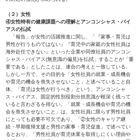
（２）女性
④女性特有の健康課題への理解とアンコンシャス・バイ
アスの払拭
「報告」が女性の活躍推進に関し、「『家事・育児は
男性が行うものではない』『育児中の家庭の女性社員は
海外赴任できない』といった企業や同僚社員のアンコン
シャス・バイアス(無意識の偏見)を払拭」することが「重
要である」としたことは、連合の考えと一致している。
しかし一方で、その目的を「女性社員の就業・成長機会
や育児の機会を喪失させないこと」と述べていること自
体、「育児は女性が行うべき」という、アンコンシャ
ス・バイアス、固定的性別役割分担意識が根深く残って
いると言わざるを得ない。「就業・成長機会や育児の機
会を喪失させないこと」は、女性社員に限らず男性社員
にとっても必要不可欠であり、「②女性のキャリア継
続・早期復帰支援と男性の家事・育児促進」で述べてい
るとおり、「男性社員が育児休業を取得しにくい理由や