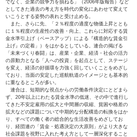
でなく、企業の競争力を損ねる」（2006年版報告）など
としてきた過去の考え方を時代の変化にあわせて変えて
いこうとする姿勢の表れと受け止める。
また、さらに先、「２％程度の適度な物価上昇ととも
に１％程度の生産性の改善・向上、これらに対応する賃
金水準引上げ（ベースアップ）による『構造的な賃金引
上げ』の定着」）をはかるとしている。連合の掲げる
「未来づくり春闘」は、産業・企業、経済・社会の活力
の原動力となる「人への投資」を起点として、ステージ
を変え、経済の好循環を力強く回していくことをめざし
ており、当面の安定した巡航軌道のイメージとも基本的
に重なるところが多い。
連合は、短期的な視点からの労働条件決定にとどまら
ず、20年以上にわたる賃金水準の低迷、その中で進行し
てきた不安定雇用の拡大と中間層の収縮、貧困や格差の
拡大などの課題について中期的な分配構造の転換をはか
り、すべての働く者の総合的な生活改善をめざしてお
り、経団連の「賃金・処遇決定の大原則」がより大きな
社会課題を視野に入れた考え方として一層深化すること