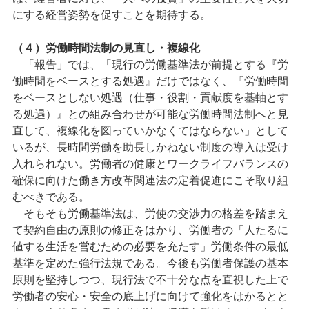
にする経営姿勢を促すことを期待する。
（４）労働時間法制の見直し・複線化
「報告」では、「現行の労働基準法が前提とする『労
働時間をベースとする処遇』だけではなく、『労働時間
をベースとしない処遇（仕事・役割・貢献度を基軸とす
る処遇）』との組み合わせが可能な労働時間法制へと見
直して、複線化を図っていかなくてはならない」として
いるが、長時間労働を助長しかねない制度の導入は受け
入れられない。労働者の健康とワークライフバランスの
確保に向けた働き方改革関連法の定着促進にこそ取り組
むべきである。
そもそも労働基準法は、労使の交渉力の格差を踏まえ
て契約自由の原則の修正をはかり、労働者の「人たるに
値する生活を営むための必要を充たす」労働条件の最低
基準を定めた強行法規である。今後も労働者保護の基本
原則を堅持しつつ、現行法で不十分な点を直視した上で
労働者の安心・安全の底上げに向けて強化をはかるとと