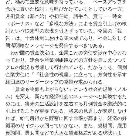
ど、極めて重要な意味を持っている」「ベースアップを
念頭に置いた検討」を呼びかけていくとしている一方、
月例賃金（基本給）や初任給、諸手当、賞与・一時金
（ボーナス）など「多様な方法」による賃金引上げの検
討という従来型の表現を引きずっている。今回の「報
告」は、十倉体制における集大成であり、社会に対して
簡潔明瞭なメッセージを発信するべきである。
わが国の賃金決定は、企業ごとの労使交渉が中心とな
っており、連合や産業別組織などの方針を踏まえつつミ
クロの状況も考慮して行われている。だからこそ、個別
企業労使に「『社会性の視座』に立って」方向性を示す
経団連のリーダーシップの発揮が求められる。
「賃金も物価も上がらない」という社会的規範（ノル
ム）を変え、新たな経済社会のステージへと転換するた
めには、将来の生活設計を左右する月例賃金を継続的に
引上げることが重要である。将来の見通しが安定しなけ
れば、給与所得から貯蓄に回す比率が高まり、経済の好
循環のサイクルが回っていかない。また、規模間、雇用
形態間、男女間などで大きな賃金格差がある現状およ