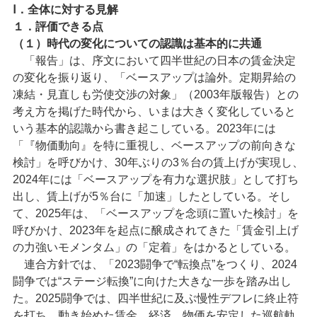
Ⅰ．全体に対する見解
１．評価できる点
（１）時代の変化についての認識は基本的に共通
「報告」は、序文において四半世紀の日本の賃金決定
の変化を振り返り、「ベースアップは論外。定期昇給の
凍結・見直しも労使交渉の対象」（2003年版報告）との
考え方を掲げた時代から、いまは大きく変化していると
いう基本的認識から書き起こしている。2023年には
「『物価動向』を特に重視し、ベースアップの前向きな
検討」を呼びかけ、30年ぶりの3％台の賃上げが実現し、
2024年には「ベースアップを有力な選択肢」として打ち
出し、賃上げが5％台に「加速」したとしている。そし
て、2025年は、「ベースアップを念頭に置いた検討」を
呼びかけ、2023年を起点に醸成されてきた「賃金引上げ
の力強いモメンタム」の「定着」をはかるとしている。
連合方針では、「2023闘争で“転換点”をつくり、2024
闘争では“ステージ転換”に向けた大きな一歩を踏み出し
た。2025闘争では、四半世紀に及ぶ慢性デフレに終止符
を打ち、動き始めた賃金、経済、物価を安定した巡航軌