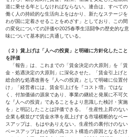
道に乗せる年としなければならない。連合は、すべての
働く人の持続的な生活向上をはかり、新たなステージを
わが国に定着させることをめざす」としており、この間
の変化についての評価や2025春季生活闘争の歴史的な意
味について基本的に共通している。
（２）賃上げは「人への投資」と明確に方針化したこと
を評価
「報告」は、これまでの「賃金決定の大原則」を「賃
金・処遇決定の大原則」に深化させた。「賃金引上げと
総合的な処遇改善を『人への投資』として明確に位置付
け」「経営者には、賃金引上げを『コスト増』ではな
く、付加価値の源泉であり、事業の継続と発展に不可欠
な『人への投資』であることをより意識した検討・実施
を」と明記したことは評価できる。「生産性上昇のない
企業も横並びで賃金水準を底上げする市場横断的なベー
スアップは、もはやありえない。生産性の裏付けのない
ベースアップはわが国の高コスト構造の原因となるだけ