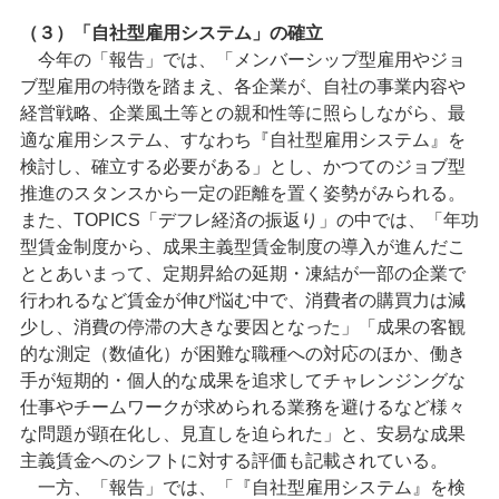
（３）「自社型雇用システム」の確立
今年の「報告」では、「メンバーシップ型雇用やジョ
ブ型雇用の特徴を踏まえ、各企業が、自社の事業内容や
経営戦略、企業風土等との親和性等に照らしながら、最
適な雇用システム、すなわち『自社型雇用システム』を
検討し、確立する必要がある」とし、かつてのジョブ型
推進のスタンスから一定の距離を置く姿勢がみられる。
また、TOPICS「デフレ経済の振返り」の中では、「年功
型賃金制度から、成果主義型賃金制度の導入が進んだこ
ととあいまって、定期昇給の延期・凍結が一部の企業で
行われるなど賃金が伸び悩む中で、消費者の購買力は減
少し、消費の停滞の大きな要因となった」「成果の客観
的な測定（数値化）が困難な職種への対応のほか、働き
手が短期的・個人的な成果を追求してチャレンジングな
仕事やチームワークが求められる業務を避けるなど様々
な問題が顕在化し、見直しを迫られた」と、安易な成果
主義賃金へのシフトに対する評価も記載されている。
一方、「報告」では、「『自社型雇用システム』を検