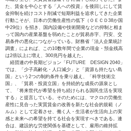
た、賃金を中心とする「人への投資」を後回しにして賃
金抑制を続けコスト削減で短期利益を追求してきた企業
行動こそが、日本の労働生産性の低下（ＯＥＣＤ38か国
中29位）を招き、国内設備や技術開発などの抑制と相ま
って国内の産業基盤を弱めたことが貿易赤字、円安、交
易条件の悪化につながっている。財務省「法人企業統計
調査」によれば、この10数年間で企業の現金・預金残高
は2倍以上に増え、300兆円を越えた。
経団連の中長期ビジョン「FUTURE DESIGN 2040」
では、「少子高齢化・人口減少」と「資源も持たない島
国」という2つの制約条件を乗り越え、「科学技術立
国」、「貿易・投資立国」を持続的な成長の源泉とし
て、「将来世代が希望を持ち続けられる国民生活を実現
する」と提言している。そのためには、マクロの労働生
産性に見合った実質賃金の改善を新たな社会的規範（ノ
ルム）として定着させ、働く人・生活者が生活向上の実
感と未来への希望を持てる社会を実現すべきである。連
合は、建設的な労使関係を基礎として、雇用の維持拡