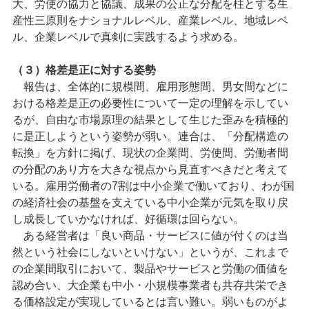
大、労使の協力と協議、成果の公正な分配を柱とする生
産性三原則をナショナルレベル、産業レベル、地域レベ
ル、企業レベルで真剣に実践するよう求める。
（３）格差是正に対する姿勢
報告は、全体的に規模間、雇用形態間、男女間などに
おける格差是正の必要性について一定の理解を示してい
るが、自由な市場原理の結果として生じた歪みを積極的
に是正しようという姿勢が弱い。連合は、「分配構造の
転換」を方針に掲げ、現状の企業間、労使間、労働者間
の分配のあり方を大きな視点から見直すべきだと考えて
いる。雇用労働者の7割は中小企業で働いており、わが国
の経済社会の基盤を支えている中小企業が元気を取り戻
し成長していかなければ、好循環は回らない。
ある経営者は「良い商品・サービスに値が付くのは当
然という社会にしないといけない」というが、これまで
の企業間取引において、製品やサービスと労働の価値を
認め合い、大企業も中小・小規模事業者も共存共栄でき
る価格設定が実現しているとは言い難い。弱いものがよ