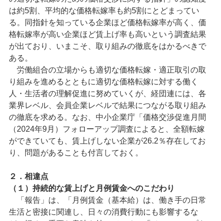
は約5割、平均的な価格転嫁率も約5割にとどまってい
る。同指針を知っている企業ほど価格転嫁率が高く、価
格転嫁率が高い企業ほど賃上げ率も高いという調査結果
が出ており、いまこそ、取り組みの徹底をはかるべきで
ある。
労働組合の立場からも適切な価格転嫁・適正取引の取
り組みを進めるとともに適切な価格転嫁に対する働く
人・生活者の理解促進に努めていくが、経団連には、各
業界レベル、会員企業レベルで結果につながる取り組み
の徹底を求める。なお、中小企業庁「価格交渉促進月間
（2024年9月）フォローアップ調査によると、全額転嫁
ができていても、賃上げしない企業が26.2％存在してお
り、問題があることも付言しておく。
２．相違点
（１）持続的な賃上げと月例賃金へのこだわり
「報告」は、「月例賃金（基本給）は、働き手の日常
生活と密接に関連し、日々の消費行動にも影響するな