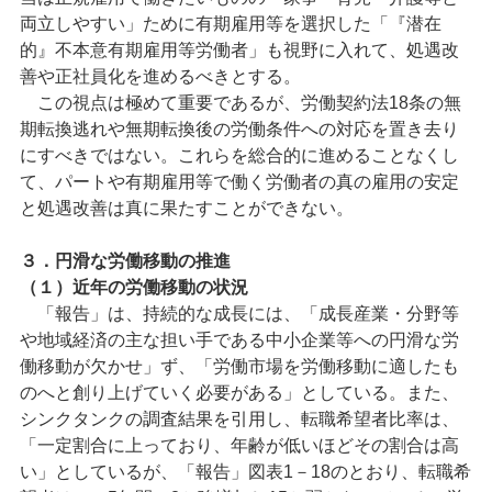
両立しやすい」ために有期雇用等を選択した「『潜在
的』不本意有期雇用等労働者」も視野に入れて、処遇改
善や正社員化を進めるべきとする。
この視点は極めて重要であるが、労働契約法18条の無
期転換逃れや無期転換後の労働条件への対応を置き去り
にすべきではない。これらを総合的に進めることなくし
て、パートや有期雇用等で働く労働者の真の雇用の安定
と処遇改善は真に果たすことができない。
３．円滑な労働移動の推進
（１）近年の労働移動の状況
「報告」は、持続的な成長には、「成長産業・分野等
や地域経済の主な担い手である中小企業等への円滑な労
働移動が欠かせ」ず、「労働市場を労働移動に適したも
のへと創り上げていく必要がある」としている。また、
シンクタンクの調査結果を引用し、転職希望者比率は、
「一定割合に上っており、年齢が低いほどその割合は高
い」としているが、「報告」図表1－18のとおり、転職希