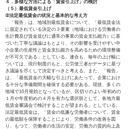
４．多様な方法による「賃金引上げ」の検討
（５）最低賃金引上げ
②法定最低賃金の状況と基本的な考え方
「報告」は、地域別最低賃金について、「最低賃金法
に規定されている決定の３要素（地域における労働者の
生計費及び賃金並びに通常の事業の賃金支払能力）に基
づいた丁寧な議論はもとより、その影響を受けやすい中
小企業の生産性と賃金支払能力を高めるための環境整備
が不可欠である」としている。連合も、毎年の上げ幅に
ついては、現行制度のもと、公労使三者がデータに基づ
き議論を尽くして決定すべきと考える。また、「報告」
は、「最低賃金の大幅な引上げにあたって、企業におけ
る十分な準備期間を確保する必要がある。現状、多くの
地域で10月発効となっているが、区切りのよい年初めの
１月や年度初めの４月を有力な選択肢として、各地方最
低賃金審議会で検討することが望まれる」としている。
法定最低賃金は、「賃金の低廉な労働者について、賃金
の最低額を保障することにより、労働条件の改善を図
り、もつて、労働者の生活の安定、労働力の質的向上及