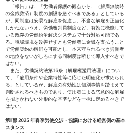
「報告」は、「労働者保護の観点から、（解雇無効時
の金銭救済）制度の創設を急ぐべきである」としている
が、同制度は安易な解雇を促進し、不当な解雇を正当化
しかねないうえ、労働審判員制度など、有効に機能して
いる既存の労働紛争解決システムで十分対応可能であ
る。職場環境を改善せずとも労働者に金銭を支払うこと
で労働契約の解消を可能とし、本来守られるべき労働者
の地位をないがしろにする同制度は断じて導入すべきで
はない。
また、労働契約法第16条（解雇権濫用法理）につい
て、「雇用条件や企業特性等に応じた明確化が求められ
る」としているが、解雇の有効性は個別事情を踏まえて
判断されるべきものであり、使用者による恣意的な解雇
を招きかねない外形的な基準などを一概に定めるべきで
はない。
第Ⅱ部 2025 年春季労使交渉・協議における経営側の基本
スタンス