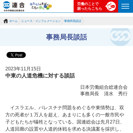
労働のことで
困ったらこちら
ホーム
ニュース・インフォメーション
事務局長談話
事務局長談話
2023年11月15日
中東の人道危機に対する談話
日本労働組合総連合会
事務局長 清水 秀行
イスラエル、パレスチナ問題をめぐる中東情勢は、双
方の死者が１万人を超え、あまりにも多くの一般市民や
子どもたちが犠牲となっている。国連総会は先月27日、
人道回廊の設置や人道的休戦を求める決議案を採択し、