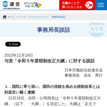
労働のことで
困ったらこちら
ホーム
ニュース・インフォメーション
事務局長談話
事務局長談話
2022年12月19日
与党「令和５年度税制改正大綱」に対する談話
日本労働組合総連合会
事務局長 清水 秀行
１．
国民に寄り添い、国民の信頼を高める税制改革とは
到底言い難く遺憾
12月16日、自民・公明両党は「令和５年度税制改正大
綱」（以下、「大綱」）を決定した。大綱は「足元で