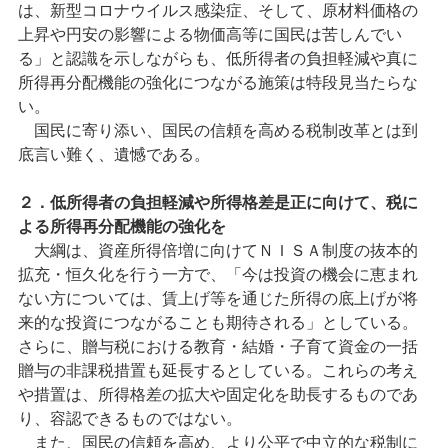
は、新型コロナウイルス感染症、そして、原材料価格の
上昇や円安の影響による物価高等に国民は苦しんでい
る」と認識を示しながらも、低所得者の負担軽減や真に
所得再分配機能の強化につながる施策は特段見当たらな
い。
国民に寄り添い、国民の信頼を高める税制改革とは到
底言い難く、遺憾である。
２．低所得者の負担軽減や所得格差是正に向けて、税に
よる所得再分配機能の強化を
大綱は、資産所得倍増に向けてＮＩＳＡ制度の抜本的
拡充・恒久化を行う一方で、「今は投資の機会に恵まれ
ない方については、賃上げ等を通じた所得の底上げが将
来的な投資につながることも期待される」としている。
さらに、贈与税における教育・結婚・子育て資金の一括
贈与の非課税措置も延長するとしている。これらの考え
や措置は、所得格差の拡大や固定化を助長するものであ
り、容認できるものではない。
また、国民の信頼を高め、より公平で中立的な税制に