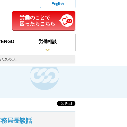
English
労働のことで
困ったらこちら
ENGO
労働相談
めのガ...
事務局長談話