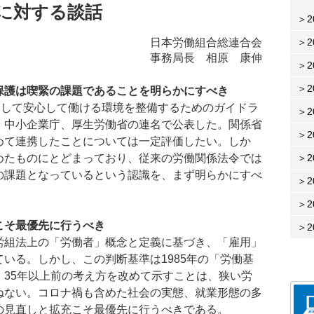
に対する談話
2
日本労働組合総連合会
2
事務局長 相原 康伸
2
2
保護は喫緊の課題であることを明らかにすべき
として安心して働ける環境を整備するためのガイドラ
2
、中小企業庁、厚生労働省の連名で公表した。関係省
2
めて連携したことについては一定評価したい。しか
めたものにとどまっており、従来の労働関係法令では
2
の課題となっているという認識を、まず明らかにすべ
2
2
こそ最優先に行うべき
2
組法上の「労働者」概念と定義に基づき、「雇用」
いる。しかし、この判断基準は1985年の「労働基
、35年以上前の考え方を改めて示すことは、狭い労
ねない。コロナ禍も含めた社会の実態、就業形態の多
の見直しと拡充こそ最優先に行うべきである。