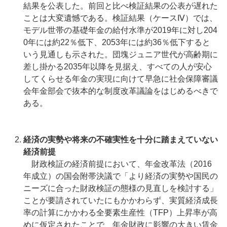
結果を公表した。前回と比べ検証結果の公表が遅れた
ことは大変遺憾である。検証結果（ケースⅣ）では、
モデル世帯の基礎年金の給付水準が2019年に対し204
0年には約22％低下、2053年には約36％低下すると
いう見通しも示された。団塊ジュニア世代が高齢期に
差し掛かる2035年以降を見据え、すべての人が安心
してくらせる年金の実現に向けて早急に社会保障審議
会年金部会で抜本的な制度改革議論をはじめるべきで
ある。
経済の実勢や将来の不確実性を十分に踏まえていない
経済前提
財政検証の経済前提において、年金改革法（2016
年成立）の国会附帯決議で「より経済の実勢や国民の
ニーズに合った財政検証の態様の見直しを検討する」
ことが要請されていたにもかかわらず、実質経済成長
率の計算にかかわる全要素生産性（TFP）上昇率が高
めに仮定されたことで、年金財政に影響の大きい賃金