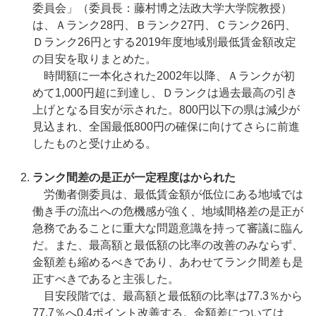
委員会」（委員長：藤村博之法政大学大学院教授）
は、Ａランク28円、Ｂランク27円、Ｃランク26円、
Ｄランク26円とする2019年度地域別最低賃金額改定
の目安を取りまとめた。
時間額に一本化された2002年以降、Ａランクが初
めて1,000円超に到達し、Ｄランクは過去最高の引き
上げとなる目安が示された。800円以下の県は減少が
見込まれ、全国最低800円の確保に向けてさらに前進
したものと受け止める。
ランク間差の是正が一定程度はかられた
労働者側委員は、最低賃金額が低位にある地域では
働き手の流出への危機感が強く、地域間格差の是正が
急務であることに重大な問題意識を持って審議に臨ん
だ。また、最高額と最低額の比率の改善のみならず、
金額差も縮めるべきであり、あわせてランク間差も是
正すべきであると主張した。
目安段階では、最高額と最低額の比率は77.3％から
77.7％へ0.4ポイント改善する。金額差については、