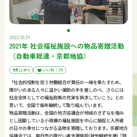
2022.10.21
2021年 社会福祉施設への物品寄贈活動
（自動車総連・京都地協）
いいね｜
39
114PV
「社会的役割を担う労働組合が責任の一端を果たすため、
障がいのある人々に温かい援助の手を差しのべ、さらには
社会全体としての福祉政策の充実を訴求していこう」との
思いで、全国で毎年継続して取り組んでいます。
物品寄贈活動は、全国の地方協議会が地域のきずなを強み
とし困窮している小規模の福祉施設を中心に施設と入所者
の日々の幸せにつながる品物を寄贈しております。京都地方
協議会では、南丹市の障がい者支援施設(就労継続支援)「特