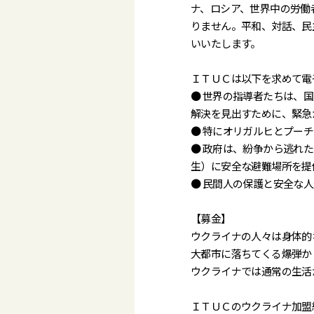
ナ、ロシア、世界中の労働
りません。平和、対話、民
いいたします。
ＩＴＵＣは以下を求めて電
● 世界の指導者たちは、
解決を見出すために、緊急
● 特にオリガルヒとプー
● 政府は、紛争から逃れ
生）に安全な避難場所を提
● 民間人の保護と安全な
【募金】
ウクライナの人々は身体的
大都市に落ちてくる爆弾か
ウクライナでは通常の生活
ＩＴＵＣのウクライナ加盟