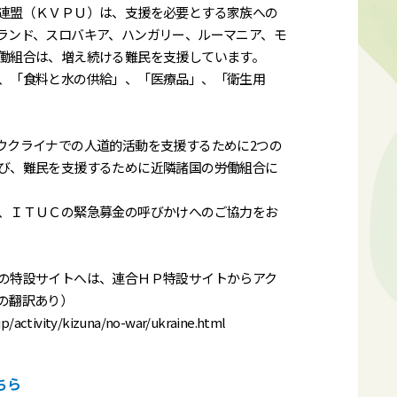
連盟（ＫＶＰＵ）は、支援を必要とする家族への
ランド、スロバキア、ハンガリー、ルーマニア、モ
働組合は、増え続ける難民を支援しています。
、「食料と水の供給」、「医療品」、「衛生用
ウクライナでの人道的活動を支援するために2つの
び、難民を支援するために近隣諸国の労働組合に
、ＩＴＵＣの緊急募金の呼びかけへのご協力をお
の特設サイトへは、連合ＨＰ特設サイトからアク
の翻訳あり）
jp/activity/kizuna/no-war/ukraine.html
ちら