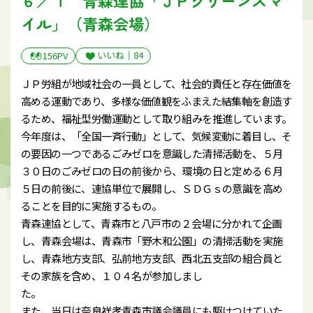
イル」（青森会場）
いいね｜
84
156PV
ＪＰ労組が地域社会の一員として、社会的責任と存在価値を
高める運動であり、多様な価値観をふまえた結集軸を創造す
るため、福祉型労働運動として取り組みを推進しています。
今年度は、「全国一斉行動」として、気候変動に着目し、そ
の要因の一つであるごみゼロを意識した清掃活動を、５月
３０日のごみゼロの日の前後から、環境の日と定める６月
５日の前後に、連協単位で展開し、ＳＤＧｓの意識を高め
ることを目的に実施するもの。
青森連協として、青森市と八戸市の２会場に分かれて企画
し、青森会場は、青森市「野木和公園」の清掃活動を実施
し、青森地方支部、弘前地方支部、西北五支部の組合員と
その家族を含め、１０４名が参加しまし
た
また、当日は奈良祥孝青森市議会議員にも駆けつけていた