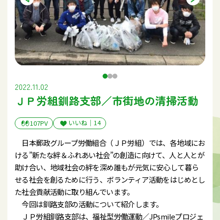
2022.11.02
ＪＰ労組釧路支部／市街地の清掃活動
いいね｜
14
107PV
日本郵政グループ労働組合（ＪＰ労組）では、各地域にお
ける”新たな絆＆ふれあい社会”の創造に向けて、人と人とが
助け合い、地域社会の絆を深め誰もが元気に安心して暮ら
せる社会を創るために行う、ボランティア活動をはじめとし
た社会貢献活動に取り組んでいます。
今回は釧路支部の活動について紹介します。
ＪＰ労組釧路支部は、福祉型労働運動／JPsmileプロジェ