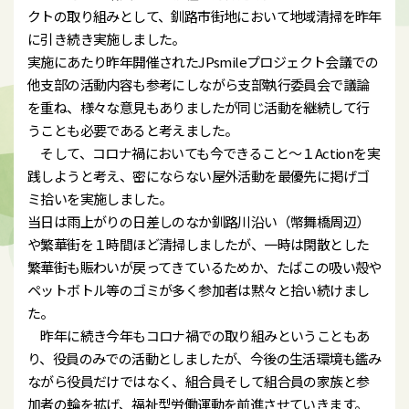
クトの取り組みとして、釧路市街地において地域清掃を昨年
に引き続き実施しました。
実施にあたり昨年開催されたJPsmileプロジェクト会議での
他支部の活動内容も参考にしながら支部執行委員会で議論
を重ね、様々な意見もありましたが同じ活動を継続して行
うことも必要であると考えました。
そして、コロナ禍においても今できること～１Actionを実
践しようと考え、密にならない屋外活動を最優先に掲げゴ
ミ拾いを実施しました。
当日は雨上がりの日差しのなか釧路川沿い（幣舞橋周辺）
や繁華街を１時間ほど清掃しましたが、一時は閑散とした
繁華街も賑わいが戻ってきているためか、たばこの吸い殻や
ペットボトル等のゴミが多く参加者は黙々と拾い続けまし
た。
昨年に続き今年もコロナ禍での取り組みということもあ
り、役員のみでの活動としましたが、今後の生活環境も鑑み
ながら役員だけではなく、組合員そして組合員の家族と参
加者の輪を拡げ、福祉型労働運動を前進させていきます。