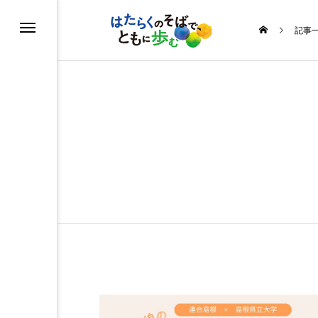
記事
る
う
めよう運動
ルを知ろう
ヒストリー
の取り組み
・イラスト
ス