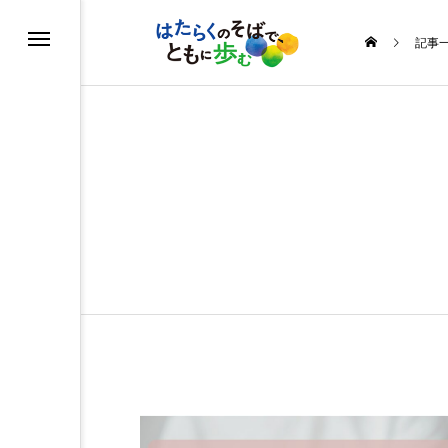
記事
る
う
めよう運動
ルを知ろう
ヒストリー
の取り組み
・イラスト
ス