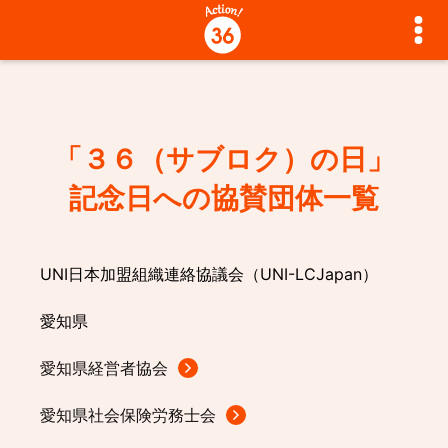
トップ
「３６（サブロク）の日」
Action!36とは
記念日への協賛団体一覧
資料・ツール
UNI日本加盟組織連絡協議会（UNI-LCJapan）
動画・記事等
愛知県
メッセージ・宣言
愛知県経営者協会
愛知県社会保険労務士会