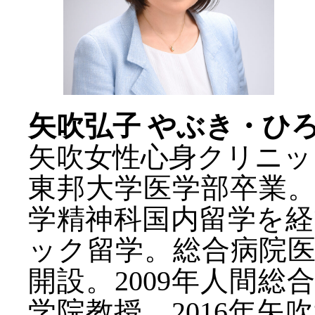
矢吹弘子 やぶき・ひ
矢吹女性心身クリニッ
東邦大学医学部卒業
学精神科国内留学を
ック留学。総合病院医
開設。2009年人間総
学院教授、2016年