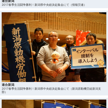
連合新潟
2017春季生活闘争勝利！新潟県中央総決起集会にて（情報労連）
連合新潟
2017春季生活闘争勝利！新潟県中央総決起集会にて（新潟原動機労組新潟支
部）