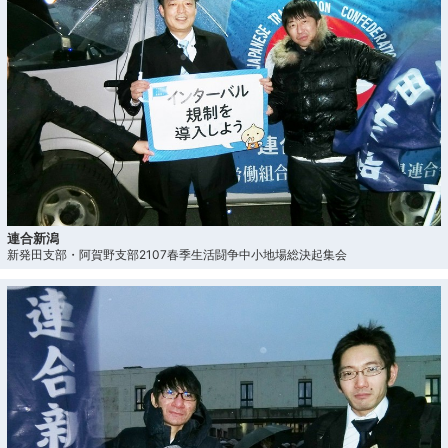
連合新潟
新発田支部・阿賀野支部2107春季生活闘争中小地場総決起集会