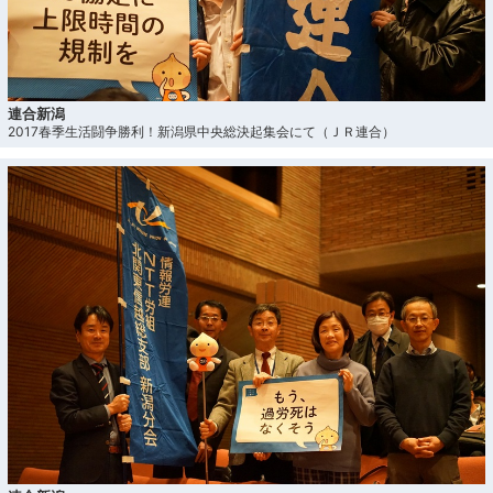
連合新潟
2017春季生活闘争勝利！新潟県中央総決起集会にて（ＪＲ連合）