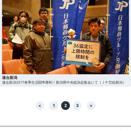
連合新潟
連合新潟2017春季生活闘争勝利！新潟県中央総決起集会にて（ＪＰ労組新潟）
<
1
2
3
>