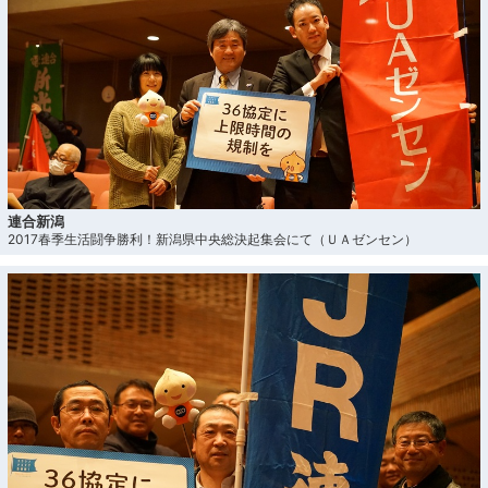
連合新潟
2017春季生活闘争勝利！新潟県中央総決起集会にて（ＵＡゼンセン）