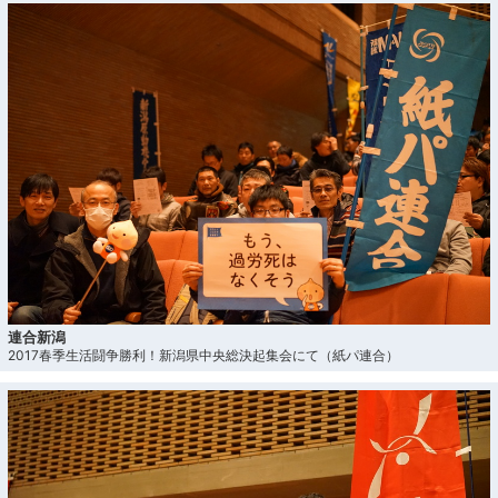
連合新潟
2017春季生活闘争勝利！新潟県中央総決起集会にて（紙パ連合）