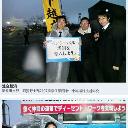
連合新潟
新発田支部・阿賀野支部2107春季生活闘争中小地場総決起集会