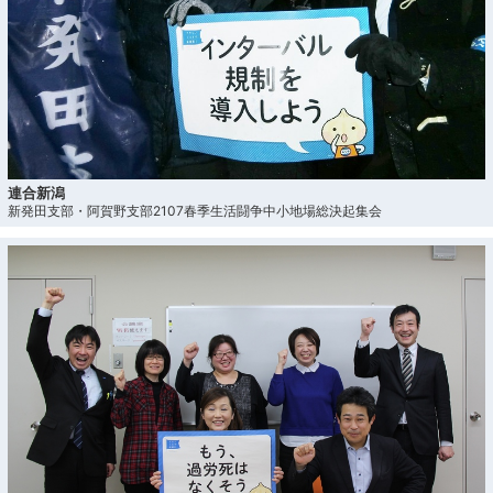
連合新潟
新発田支部・阿賀野支部2107春季生活闘争中小地場総決起集会