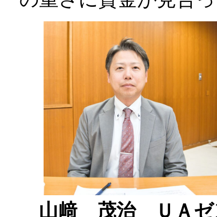
山﨑 茂治 ＵＡゼ