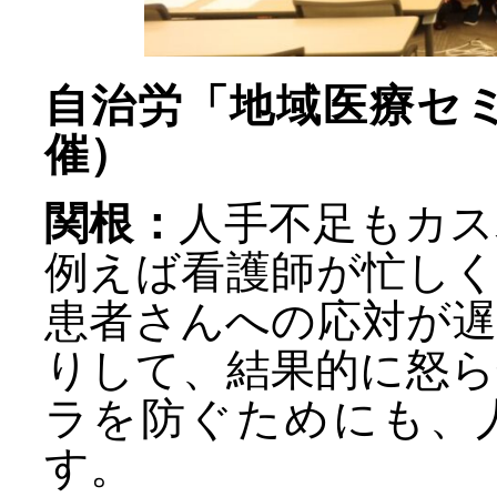
自治労「地域医療セ
催）
関根：
人手不足もカ
例えば看護師が忙し
患者さんへの応対が
りして、結果的に怒
ラを防ぐためにも、
す。