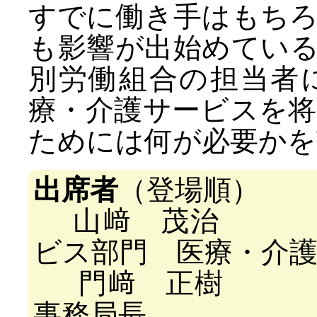
すでに働き手はもち
も影響が出始めてい
別労働組合の担当者
療・介護サービスを
ためには何が必要かを
出席者
（登場順）
山﨑 茂治 Ｕ
ビス部門 医療・介
門﨑 正樹 自
事務局長