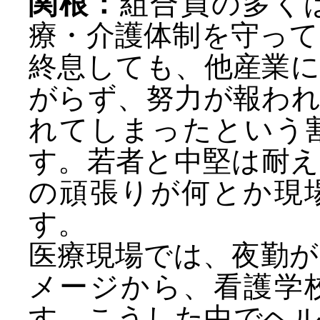
関根：
組合員の多く
療・介護体制を守っ
終息しても、他産業
がらず、努力が報わ
れてしまったという
す。若者と中堅は耐
の頑張りが何とか現
す。
医療現場では、夜勤
メージから、看護学
す。こうした中でヘ