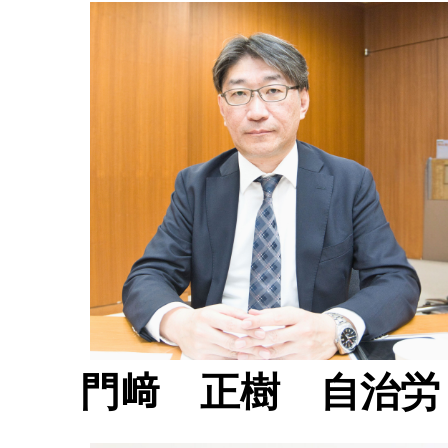
門﨑 正樹 自治労