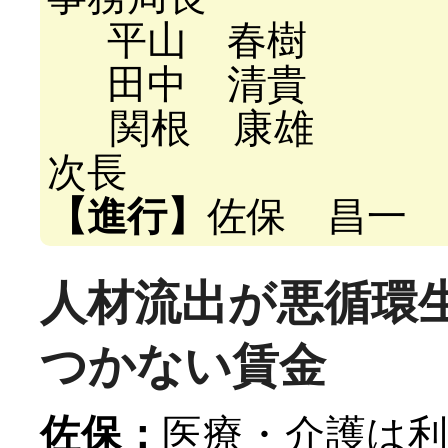
平山 春樹 自
田中 清貴 情
関根 康雄 ヘ
次長
【進行】
佐保 昌一
人材流出が悪循環
つかない賃金
佐保：
医療・介護は