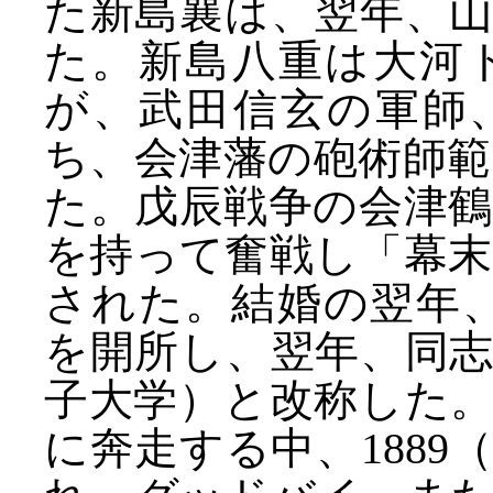
た新島襄は、翌年、
た。新島八重は大河
が、武田信玄の軍師
ち、会津藩の砲術師
た。戊辰戦争の会津
を持って奮戦し「幕
された。結婚の翌年、
を開所し、翌年、同
子大学）と改称した
に奔走する中、1889