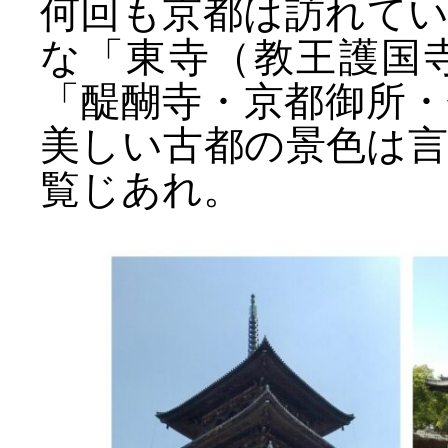
何回も京都は訪れて
な「東寺（教王護国
「醍醐寺・京都御所
美しい古都の景色は
覧じあれ。