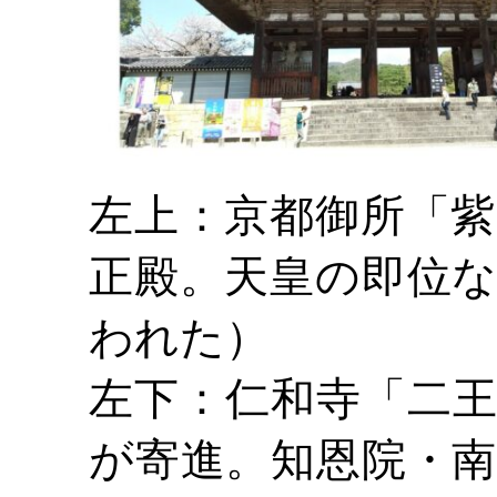
左上：京都御所「
正殿。天皇の即位
われた）
左下：仁和寺「二
が寄進。知恩院・