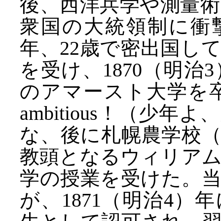
後、西洋兵学や測量
衆国の大統領制に衝撃
年、22歳で密出国し
を受け、1870（明
のアマースト大学を卒業
ambitious！（少
な、後に札幌農学校
教頭となるウィリア
学の授業を受けた。
が、1871（明治4