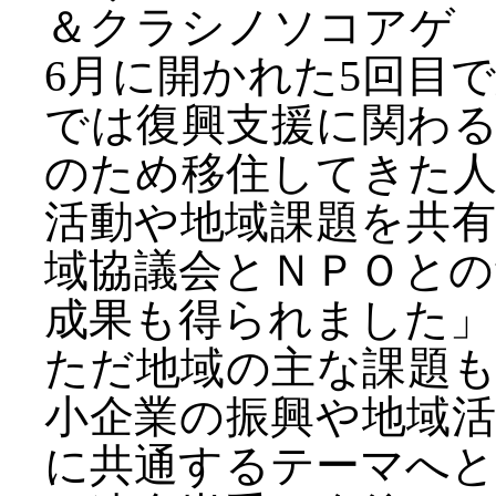
＆クラシノソコアゲ 
6月に開かれた5回目
では復興支援に関わ
のため移住してきた
活動や地域課題を共
域協議会とＮＰＯと
成果も得られました」
ただ地域の主な課題
小企業の振興や地域
に共通するテーマへ