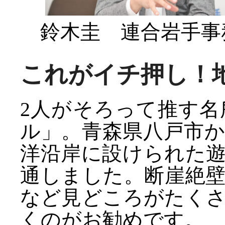
鈴木圭 連合岩手事
これがイチ押し！
2人がそろって推す
ル」。青森県八戸市
洋沿岸に設けられた遊
通しました。断崖絶
など見どころがたく
くのがお勧めです。