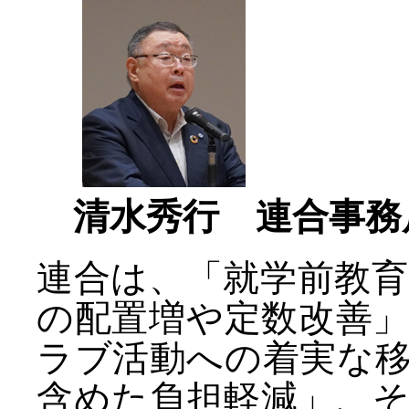
清水秀行 連合事務
連合は、「就学前教
の配置増や定数改善
ラブ活動への着実な
含めた負担軽減」、そ