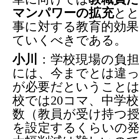
マンパワーの拡充
と
事に対する教育的効
ていくべきである。
小川
：学校現場の負
には、今までとは違
が必要だということ
校では20コマ、中学
数（教員が受け持つ授
を設定するくらいの