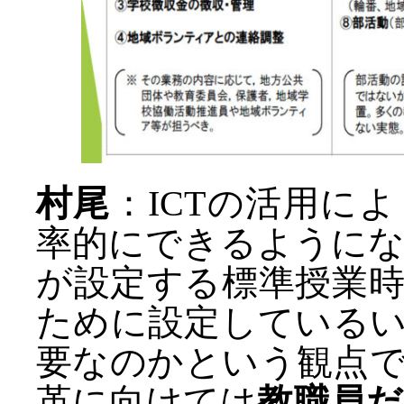
村尾
：ICTの活用によ
率的にできるように
が設定する標準授業
ために設定している
要なのかという観点
革に向けては
教職員