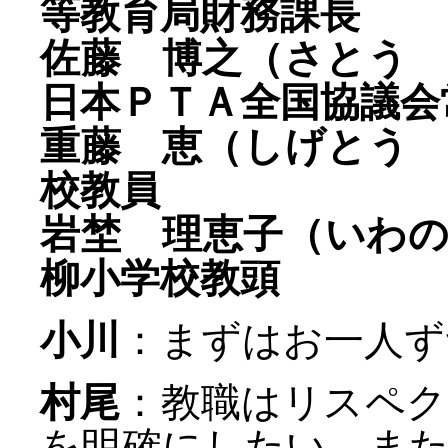
等教育局財務課長
佐藤 博之（さとう
日本ＰＴＡ全国協議会
重藤 恵（しげとう
校教員
岩埜 理恵子（いわ
柳小学校教頭
小川
：まずはお一人ず
村尾
：教職はリスペ
を明確にしたい。ま