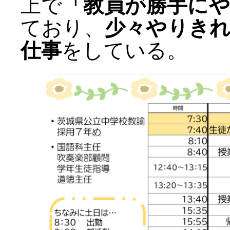
上で
「教員が勝手に
ており、
少々やりき
仕事
をしている。