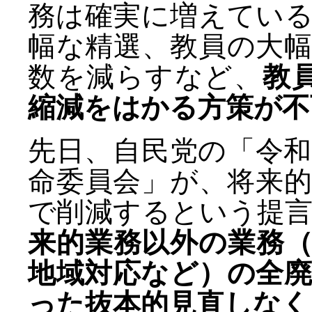
務は確実に増えてい
幅な精選、教員の大
数を減らすなど、
教
縮減をはかる方策が不
先日、自民党の「令
命委員会」が、将来的
で削減するという提
来的業務以外の業務
地域対応など）の全
った抜本的見直しなく