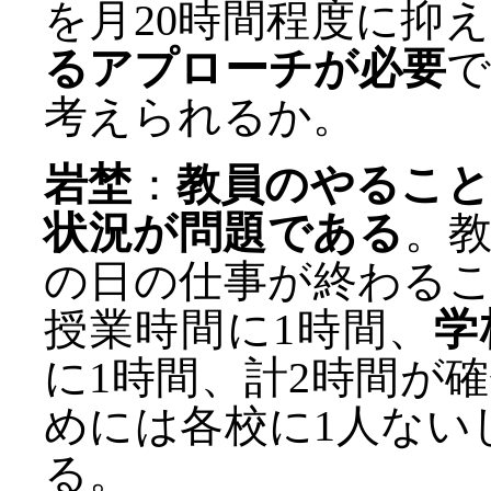
を月20時間程度に抑
るアプローチが必要
考えられるか。
岩埜
：
教員のやること
状況が問題である
。
の日の仕事が終わる
授業時間に1時間、
学
に1時間、計2時間が
めには各校に1人ない
る。