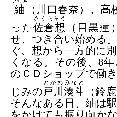
つむぎ
紬
（川口春奈）。高
さくら
そう
った
佐倉
想
（目黒蓮
せ、つき合い始める
ぐ、想から一方的に
くなる。その後、8
のＣＤショップで働
とがわ
みなと
じみの
戸川
湊斗
（鈴鹿
そんなある日、紬は
をかけても振り向か