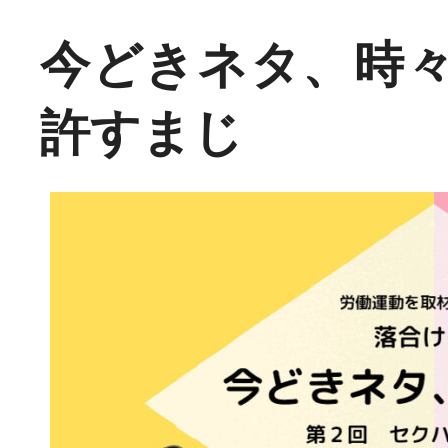
今どきネタ、時々昔話 第２
許すまじ