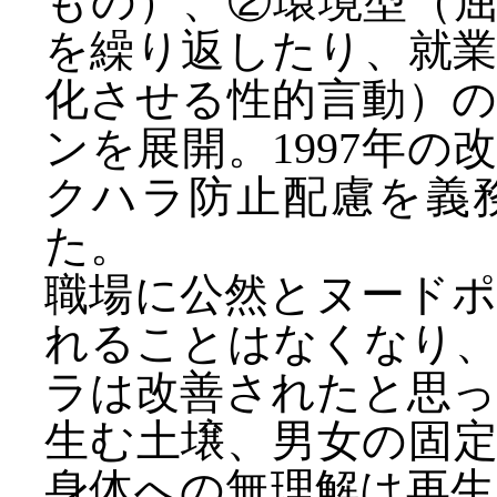
もの）、②環境型（
を繰り返したり、就
化させる性的言動）
ンを展開。1997年
クハラ防止配慮を義
た。
職場に公然とヌード
れることはなくなり
ラは改善されたと思
生む土壌、男女の固
身体への無理解は再