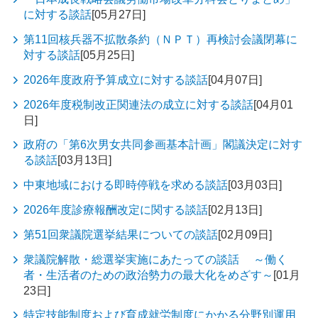
に対する談話
[05月27日]
第11回核兵器不拡散条約（ＮＰＴ）再検討会議閉幕に
対する談話
[05月25日]
2026年度政府予算成立に対する談話
[04月07日]
2026年度税制改正関連法の成立に対する談話
[04月01
日]
政府の「第6次男女共同参画基本計画」閣議決定に対す
る談話
[03月13日]
中東地域における即時停戦を求める談話
[03月03日]
2026年度診療報酬改定に関する談話
[02月13日]
第51回衆議院選挙結果についての談話
[02月09日]
衆議院解散・総選挙実施にあたっての談話 ～働く
者・生活者のための政治勢力の最大化をめざす～
[01月
23日]
特定技能制度および育成就労制度にかかる分野別運用