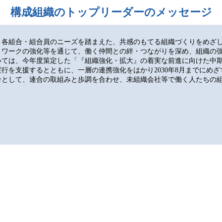
構成組織のトップリーダーのメッセージ
、各組合・組合員のニーズを踏まえた、共感のもてる組織づくりをめざ
トワークの強化等を通じて、働く仲間との絆・つながりを深め、組織の
いては、今年度策定した「『組織強化・拡大』の着実な前進に向けた中
行を支援するとともに、一層の連携強化をはかり2030年8月までにめ
合として、連合の取組みと歩調を合わせ、未組織会社等で働く人たちの