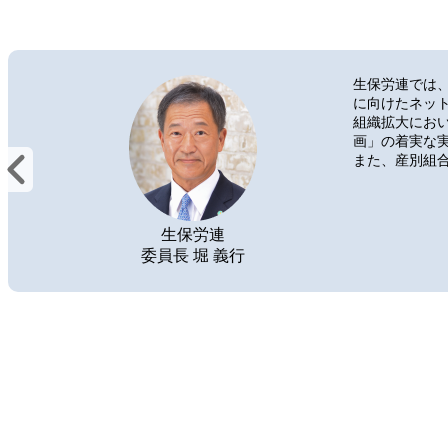
生保労連では
に向けたネッ
組織拡大にお
画」の着実な実
また、産別組
生保労連
委員長 堀 義行