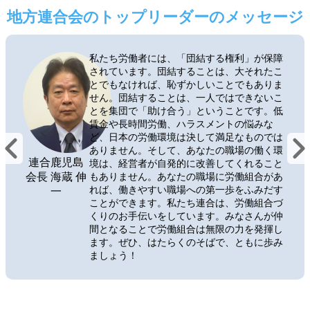
地方連合会のトップリーダーのメッセージ
私たち労働者には、「団結する権利」が保障
されています。団結することは、大それたこ
とでもなければ、恥ずかしいことでもありま
せん。団結することは、一人ではできないこ
とを集団で「助け合う」ということです。低
賃金や長時間労働、ハラスメントの悩みな
ど、日本の労働環境は決して満足なものでは
ありません。そして、あなたの職場の働く環
連合鹿児島
境は、経営者が自発的に改善してくれること
会長 海蔵 伸
もありません。あなたの職場に労働組合があ
れば、働きやすい職場への第一歩をふみだす
一
ことができます。私たち連合は、労働組合づ
くりのお手伝いをしています。みなさんが仲
間となることで労働組合は無限の力を発揮し
ます。ぜひ、はたらくのそばで、ともに歩み
ましょう！