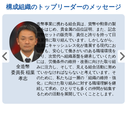
構成組織のトップリーダーのメッセージ
造幣事業に携わる組合員は、貨幣や勲章の製
造をはじめ、貴金属の品位証明、また、記念
貨幣セットの販売等、責任と誇りを持って日
夜業務に取り組んでいます。しかしながら、
急速にキャッシュレス化が進展する現代にお
いても、安心して働きがいのある職場環境を
守り、次世代へ組織基盤を継承していくため
には、労働条件の維持・改善に向けた取り組
全造幣
みに注力し、そして、見える組合活動に努め
委員長 稲葉
ていかなければならないと考えています。そ
のために、私たちは一層の「組織の維持・強
孝志
化」に向けた取り組みに対する職場理解を継
続して求め、ひとりでも多くの仲間が結集す
るための活動を展開していくこととします。