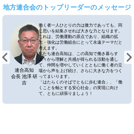
地方連合会のトップリーダーのメッセージ
働く者一人ひとりの力は微力であっても、同
じ思いを結集させれば大きな力となります。
これは、労働運動の原点であり、組織の拡
大・強化は労働組合にとって永遠テーマだと
考えます。
私たち連合高知は、この高知で働き暮らす
人々から理解と共感が得られる活動を通し
て、仲間を増やしていくとともに働く者の立
連合高知
場から声を上げ続け、さらに大きな力をつく
会長 池澤 研
ってまいります。
「はたらくのそばでともに歩む連合」、「働
吉
くことを軸とする安心社会」の実現に向け
て、ともに頑張りましょう！