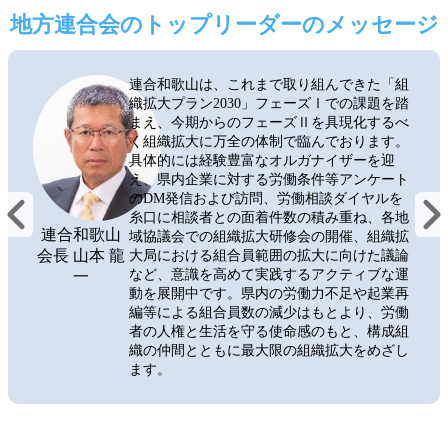
地方連合会のトップリーダーのメッセージ
連合和歌山は、これまで取り組んできた「組
織拡大プラン2030」フェーズⅠでの課題を踏
まえ、今期からのフェーズⅡを具現化するべ
く組織拡大に万全の体制で臨んでおります。
具体的には経験豊富なオルガナイザーを迎
え、県内企業に対する労働条件等アンケート
のDM発信および訪問、労働相談ダイヤルを
糸口に相談者との面着件数の積み重ね、各地
連合和歌山
域協議会での組織拡大研修会の開催、組織拡
会長 山本 龍
大局における組合員範囲の拡大に向けた議論
など、意識を高めて実践するアクティブな運
一
動を展開中です。県内の労働力不足や起業再
編等による組合員数の減少はもとより、労働
者の人権と生活を守る使命感のもと、構成組
織の仲間とともに最大限の組織拡大をめざし
ます。