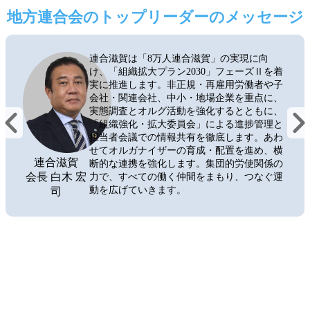
地方連合会のトップリーダーのメッセージ
連合滋賀は「8万人連合滋賀」の実現に向
け、「組織拡大プラン2030」フェーズⅡを着
実に推進します。非正規・再雇用労働者や子
会社・関連会社、中小・地場企業を重点に、
実態調査とオルグ活動を強化するとともに、
「組織強化・拡大委員会」による進捗管理と
担当者会議での情報共有を徹底します。あわ
せてオルガナイザーの育成・配置を進め、横
連合滋賀
断的な連携を強化します。集団的労使関係の
会長 白木 宏
力で、すべての働く仲間をまもり、つなぐ運
動を広げていきます。
司