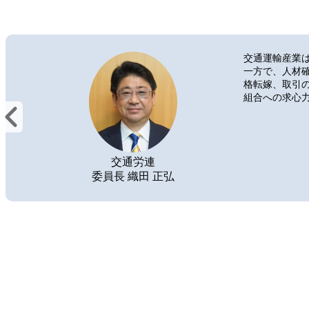
交通運輸産業
一方で、人材
格転嫁、取引
組合への求心
交通労連
委員長 織田 正弘