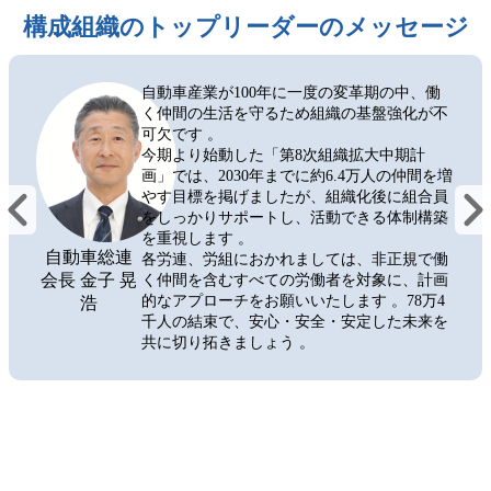
構成組織のトップリーダーのメッセージ
自動車産業が100年に一度の変革期の中、働
く仲間の生活を守るため組織の基盤強化が不
可欠です 。
今期より始動した「第8次組織拡大中期計
画」では、2030年までに約6.4万人の仲間を増
やす目標を掲げましたが、組織化後に組合員
をしっかりサポートし、活動できる体制構築
を重視します 。
自動車総連
各労連、労組におかれましては、非正規で働
会長 金子 晃
く仲間を含むすべての労働者を対象に、計画
的なアプローチをお願いいたします 。78万4
浩
千人の結束で、安心・安全・安定した未来を
共に切り拓きましょう 。