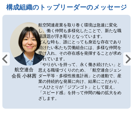
構成組織のトップリーダーのメッセージ
航空関連産業を取り巻く環境は急速に変化
し、働く仲間も多様化したことで、新たな職
場課題が浮き彫りとなっています。
どんな時も、誰にとっても身近な存在であり
続けたい私たち労働組合には、多様な仲間を
受け入れ、その存在感を発揮することが求め
られています。
「やりがいを持って、永く働き続けたい」と
航空連合
思える職場づくりのため、「航空連合ジェン
会長 小林茜
ダー平等・多様性推進計画」との連動で、産
業の持続的な発展に向け、結果にこだわり、
一人ひとりが「ジブンゴト」として捉え、
「スピード感」を持って仲間の輪の拡大をめ
ざします。