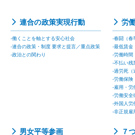
連合の政策実現行動
労
働くことを軸とする安心社会
春闘（春
連合の政策・制度 要求と提言／重点政策
最低賃金
政治との関わり
労働時間
不払い残
過労死（
労働保険
雇用・労
労働安全
外国人労
非正規雇
男女平等参画
７